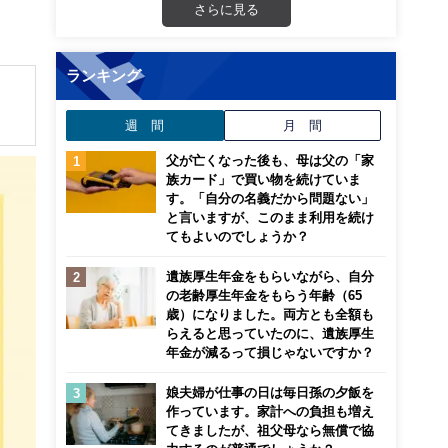
さらに見る
ランキング
週 間
月 間
解でき
父が亡くなった後も、母は父の「家
族カード」で買い物を続けていま
画立
す。「自分の名義だから問題ない」
と言いますが、このまま利用を続け
てもよいのでしょうか？
ンナ
迎
遺族厚生年金をもらいながら、自分
の老齢厚生年金をもらう年齢（65
歳）になりました。両方とも全額も
こ
らえると思っていたのに、遺族厚生
年金が減るって損じゃないですか？
娘夫婦が仕事の日は毎日孫の夕飯を
作っています。家計への負担も増え
てきましたが、祖父母なら無償で協