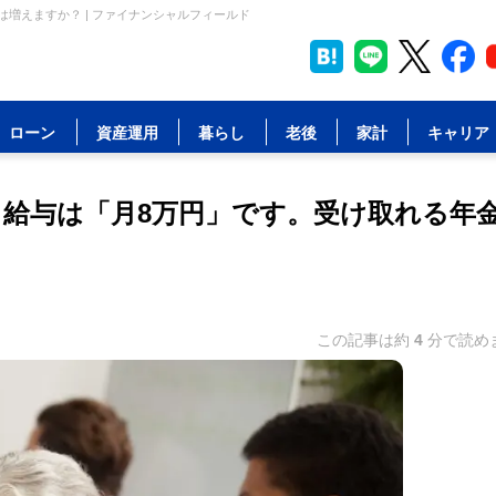
は増えますか？ | ファイナンシャルフィールド
ローン
資産運用
暮らし
老後
家計
キャリア
、給与は「月8万円」です。受け取れる年
この記事は約
4
分で読め