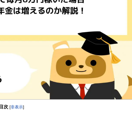
目次
[
非表示
]