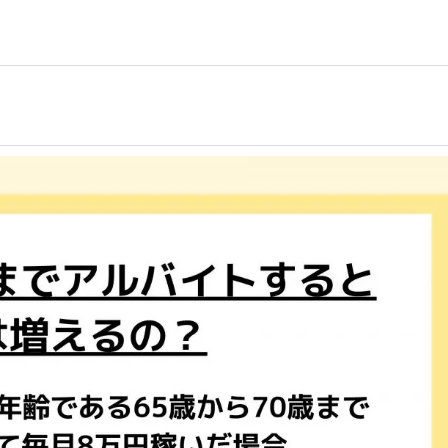
事を、日々の暮らしにどのような影響を与えるかという視点で、お金の知識がない方でも理
取得者を中心に「お金や暮らし」に関する書籍・雑誌の編集経験者で構成され、企
線のコンテンツを追求しています。
ンナー、弁護士、税理士、宅地建物取引士、相続診断士、住宅ローンアドバイザー、DCプラ
スト、キャリアコンサルタントなど150名以上の有資格者を執筆者・監修者として
ンなどの話をわかりやすく発信している点です。
た執筆者・監修者による執筆体制を築くことで、内容のわかりやすさはもちろんの
ています。
のコンシェルジュを目指します。