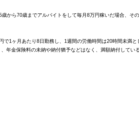
5歳から70歳までアルバイトをして毎月8万円稼いだ場合、そ
円で1ヶ月あたり8日勤務し、1週間の労働時間は20時間未満と
り、年金保険料の未納や納付猶予などはなく、満額納付してい