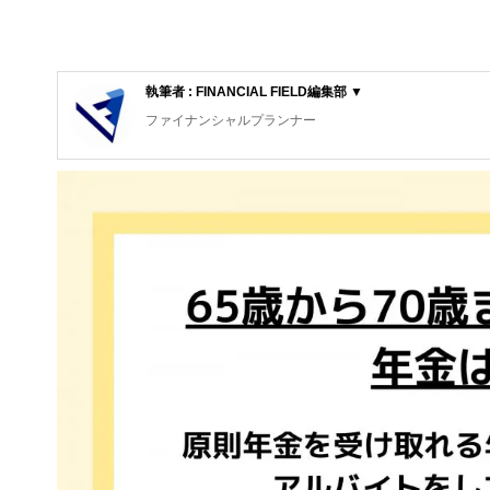
執筆者 : FINANCIAL FIELD編集部 ▼
ファイナンシャルプランナー
FinancialField編集部は、金融、経済に関する記
るようわかりやすく発信しています。
編集部のメンバーは、ファイナンシャルプランナーの資格
案から記事掲載まですべての工程に関わることで、読者目
FinancialFieldの特徴は、ファイナンシャルプラ
ー、公認会計士、社会保険労務士、行政書士、投資アナリ
え、むずかしく感じられる年金や税金、相続、保険、ロー
このように編集経験豊富なメンバーと金融や経済に精通し
と、読み応えのあるコンテンツと確かな情報発信を実現し
私たちは、快適でより良い生活のアイデアを提供するお金