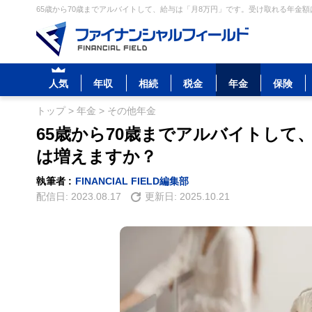
65歳から70歳までアルバイトして、給与は「月8万円」です。受け取れる年金額
人気
年収
相続
税金
年金
保険
トップ
>
年金
>
その他年金
65歳から70歳までアルバイトして
は増えますか？
執筆者 :
FINANCIAL FIELD編集部
配信日:
2023.08.17
更新日:
2025.10.21