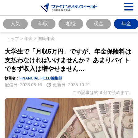
人気
年収
相続
税金
年金
トップ
>
年金
>
国民年金
大学生で「月収5万円」ですが、年金保険料は
支払わなければいけませんか？ あまりバイト
できず収入は増やせません…
執筆者 :
FINANCIAL FIELD編集部
配信日:
2023.08.18
更新日:
2025.10.21
この記事は約
3
分で読めます。