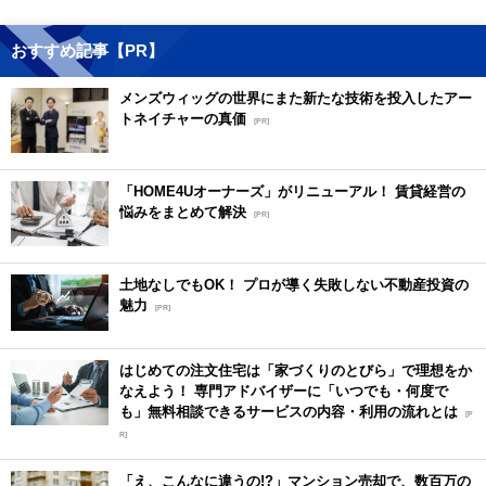
おすすめ記事【PR】
メンズウィッグの世界にまた新たな技術を投入したアー
トネイチャーの真価
[PR]
「HOME4Uオーナーズ」がリニューアル！ 賃貸経営の
悩みをまとめて解決
[PR]
土地なしでもOK！ プロが導く失敗しない不動産投資の
魅力
[PR]
はじめての注文住宅は「家づくりのとびら」で理想をか
なえよう！ 専門アドバイザーに「いつでも・何度で
も」無料相談できるサービスの内容・利用の流れとは
[P
R]
「え、こんなに違うの!?」マンション売却で、数百万の