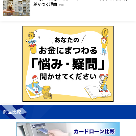
差がつく理由
[PR]
商品比較