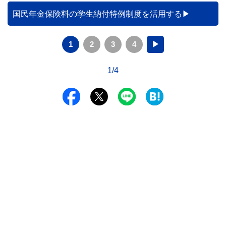
国民年金保険料の学生納付特例制度を活用する
1
2
3
4
▶
1/4