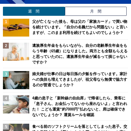
週 間
月 間
父が亡くなった後も、母は父の「家族カード」で買い物
を続けています。「自分の名義だから問題ない」と言い
ますが、このまま利用を続けてもよいのでしょうか？
遺族厚生年金をもらいながら、自分の老齢厚生年金をも
らう年齢（65歳）になりました。両方とも全額もらえる
と思っていたのに、遺族厚生年金が減るって損じゃない
ですか？
娘夫婦が仕事の日は毎日孫の夕飯を作っています。家計
への負担も増えてきましたが、祖父母なら無償で協力す
るのが普通でしょうか？
4歳の息子と「新幹線の自由席」で帰省したら、乗客に
「息子さん、お金払ってないから座れないよ」と言われ
た！ こども運賃“約7000円”払わないと、席は確保でき
ないでしょうか？ 運賃ルールを確認
食べる前のソフトクリームを落としてしまった息子。交