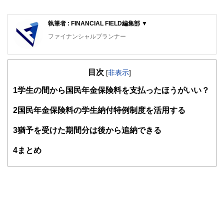
執筆者 : FINANCIAL FIELD編集部 ▼
ファイナンシャルプランナー
FinancialField編集部は、金融、経済に関する記事を、日々
の暮らしにどのような影響を与えるかという視点で、お金の
目次
知識がない方でも理解できるようわかりやすく発信していま
[
非表示
]
す。
1
学生の間から国民年金保険料を支払ったほうがいい？
編集部のメンバーは、ファイナンシャルプランナーの資格取
得者を中心に「お金や暮らし」に関する書籍・雑誌の編集経
2
国民年金保険料の学生納付特例制度を活用する
験者で構成され、企画立案から記事掲載まですべての工程に
関わることで、読者目線のコンテンツを追求しています。
3
猶予を受けた期間分は後から追納できる
FinancialFieldの特徴は、ファイナンシャルプランナー、弁
4
まとめ
護士、税理士、宅地建物取引士、相続診断士、住宅ローンア
ドバイザー、DCプランナー、公認会計士、社会保険労務
士、行政書士、投資アナリスト、キャリアコンサルタントな
ど150名以上の有資格者を執筆者・監修者として迎え、むず
かしく感じられる年金や税金、相続、保険、ローンなどの話
をわかりやすく発信している点です。
このように編集経験豊富なメンバーと金融や経済に精通した
執筆者・監修者による執筆体制を築くことで、内容のわかり