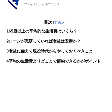
ファイナンシャルプランナー
FinancialField編集部は、金融、経済に関する記事を、日々
の暮らしにどのような影響を与えるかという視点で、お金の
目次
知識がない方でも理解できるようわかりやすく発信していま
[
非表示
]
す。
1
65歳以上の平均的な生活費はいくら？
編集部のメンバーは、ファイナンシャルプランナーの資格取
得者を中心に「お金や暮らし」に関する書籍・雑誌の編集経
2
ローンが完済していれば老後は安泰か？
験者で構成され、企画立案から記事掲載まですべての工程に
関わることで、読者目線のコンテンツを追求しています。
3
老後に備えて現役時代からやっておくべきこと
FinancialFieldの特徴は、ファイナンシャルプランナー、弁
4
平均の生活費よりどこまで節約できるかがポイント
護士、税理士、宅地建物取引士、相続診断士、住宅ローンア
ドバイザー、DCプランナー、公認会計士、社会保険労務
士、行政書士、投資アナリスト、キャリアコンサルタントな
ど150名以上の有資格者を執筆者・監修者として迎え、むず
かしく感じられる年金や税金、相続、保険、ローンなどの話
をわかりやすく発信している点です。
このように編集経験豊富なメンバーと金融や経済に精通した
執筆者・監修者による執筆体制を築くことで、内容のわかり
やすさはもちろんのこと、読み応えのあるコンテンツと確か
な情報発信を実現しています。