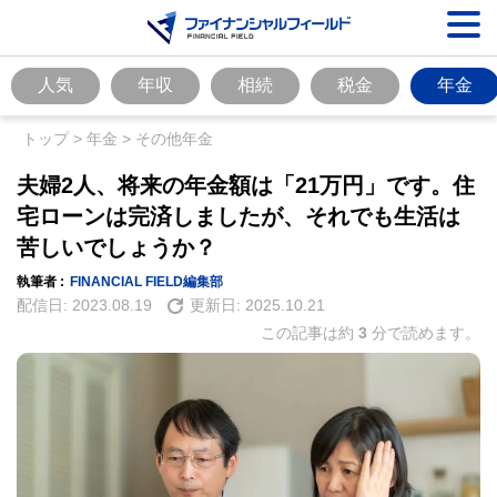
人気
年収
相続
税金
年金
トップ
>
年金
>
その他年金
夫婦2人、将来の年金額は「21万円」です。住
宅ローンは完済しましたが、それでも生活は
苦しいでしょうか？
執筆者 :
FINANCIAL FIELD編集部
配信日:
2023.08.19
更新日:
2025.10.21
この記事は約
3
分で読めます。