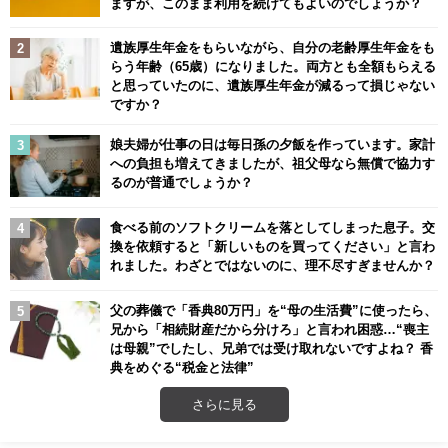
ますが、このまま利用を続けてもよいのでしょうか？
遺族厚生年金をもらいながら、自分の老齢厚生年金をも
らう年齢（65歳）になりました。両方とも全額もらえる
と思っていたのに、遺族厚生年金が減るって損じゃない
ですか？
娘夫婦が仕事の日は毎日孫の夕飯を作っています。家計
への負担も増えてきましたが、祖父母なら無償で協力す
るのが普通でしょうか？
食べる前のソフトクリームを落としてしまった息子。交
換を依頼すると「新しいものを買ってください」と言わ
れました。わざとではないのに、理不尽すぎませんか？
父の葬儀で「香典80万円」を“母の生活費”に使ったら、
兄から「相続財産だから分けろ」と言われ困惑…“喪主
は母親”でしたし、兄弟では受け取れないですよね？ 香
典をめぐる“税金と法律”
さらに見る