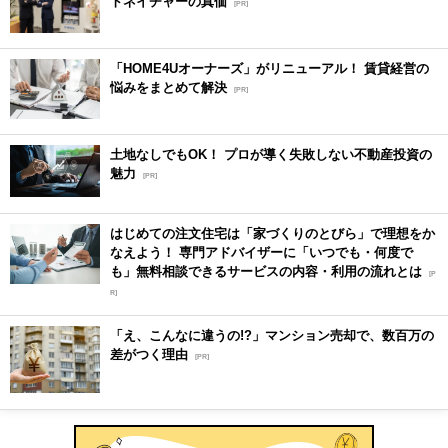
トネイチャーの真価
[PR]
「HOME4Uオーナーズ」がリニューアル！ 賃貸経営の
悩みをまとめて解決
[PR]
土地なしでもOK！ プロが導く失敗しない不動産投資の
魅力
[PR]
はじめての注文住宅は「家づくりのとびら」で理想をか
なえよう！ 専門アドバイザーに「いつでも・何度で
も」無料相談できるサービスの内容・利用の流れとは
[P
R]
「え、こんなに違うの!?」マンション売却で、数百万の
差がつく理由
[PR]