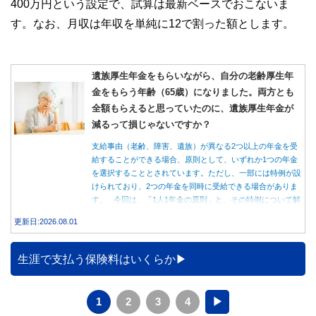
400万円という設定で、試算は最新ベースでおこないま
す。なお、月収は年収を単純に12で割った額とします。
遺族厚生年金をもらいながら、自分の老齢厚生年
金をもらう年齢（65歳）になりました。両方とも
全額もらえると思っていたのに、遺族厚生年金が
減るって損じゃないですか？
支給事由（老齢、障害、遺族）が異なる2つ以上の年金を受
給することができる場合、原則として、いずれか1つの年金
を選択することとされています。ただし、一部には特例が設
けられており、2つの年金を同時に受給できる場合がありま
す。 今回は、「1人1年金の原則」と、その特例について解
説します。
更新日:2026.08.01
生涯で支払う保険料はいくらか
1
2
3
4
▶