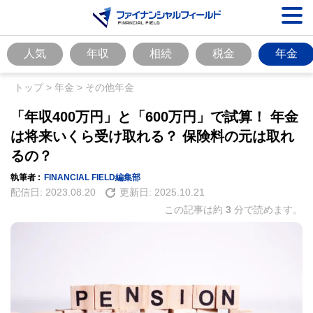
人気
年収
相続
税金
年金
トップ
>
年金
>
その他年金
「年収400万円」と「600万円」で試算！ 年金
は将来いくら受け取れる？ 保険料の元は取れ
るの？
執筆者 :
FINANCIAL FIELD編集部
配信日:
2023.08.20
更新日:
2025.10.21
この記事は約
3
分で読めます。