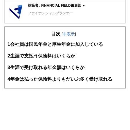
執筆者 : FINANCIAL FIELD編集部 ▼
ファイナンシャルプランナー
FinancialField編集部は、金融、経済に関する記事を、日々
の暮らしにどのような影響を与えるかという視点で、お金の
目次
知識がない方でも理解できるようわかりやすく発信していま
[
非表示
]
す。
1
会社員は国民年金と厚生年金に加入している
編集部のメンバーは、ファイナンシャルプランナーの資格取
得者を中心に「お金や暮らし」に関する書籍・雑誌の編集経
2
生涯で支払う保険料はいくらか
験者で構成され、企画立案から記事掲載まですべての工程に
関わることで、読者目線のコンテンツを追求しています。
3
生涯で受け取れる年金額はいくらか
FinancialFieldの特徴は、ファイナンシャルプランナー、弁
4
年金は払った保険料よりもだいぶ多く受け取れる
護士、税理士、宅地建物取引士、相続診断士、住宅ローンア
ドバイザー、DCプランナー、公認会計士、社会保険労務
士、行政書士、投資アナリスト、キャリアコンサルタントな
ど150名以上の有資格者を執筆者・監修者として迎え、むず
かしく感じられる年金や税金、相続、保険、ローンなどの話
をわかりやすく発信している点です。
このように編集経験豊富なメンバーと金融や経済に精通した
執筆者・監修者による執筆体制を築くことで、内容のわかり
やすさはもちろんのこと、読み応えのあるコンテンツと確か