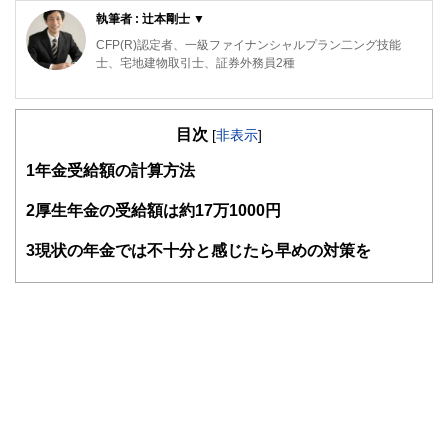
執筆者 : 辻本剛士 ▼
CFP(R)認定者、一級ファイナンシャルプラン二ング技能
士、宅地建物取引士、証券外務員2種
活動拠点は神戸。FP個別相談や、プロスポーツ選手の資産
形成サポートも行っております。プロスポーツ選手に保険、
目次
資産運用、支出の見直しなど包括的なアドバイスや、帳簿な
[
非表示
]
どの面倒な記帳業務を代行し、本業に集中できる環境作りを
1
年金受給額の計算方法
サポートします。
https://kobe-okanesoudan.com/
2
厚生年金の受給額は約17万1000円
3
現状の年金では不十分と感じたら早めの対策を