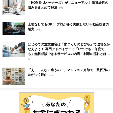
「HOME4Uオーナーズ」がリニューアル！ 賃貸経営の
悩みをまとめて解決
[PR]
土地なしでもOK！ プロが導く失敗しない不動産投資の
魅力
[PR]
はじめての注文住宅は「家づくりのとびら」で理想をか
なえよう！ 専門アドバイザーに「いつでも・何度で
も」無料相談できるサービスの内容・利用の流れとは
[P
R]
「え、こんなに違うの!?」マンション売却で、数百万の
差がつく理由
[PR]