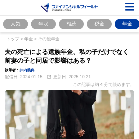
人気
年収
相続
税金
年金
トップ
>
年金
>
その他年金
夫の死亡による遺族年金、私の子だけでなく
前妻の子と同居で影響はある？
執筆者 :
井内義典
配信日:
2024.01.15
更新日:
2025.10.21
この記事は約
4
分で読めます。