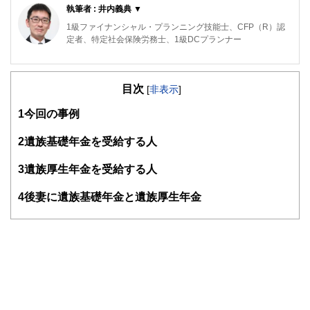
執筆者 : 井内義典 ▼
1級ファイナンシャル・プランニング技能士、CFP（R）認
定者、特定社会保険労務士、1級DCプランナー
専門は公的年金で、活動拠点は横浜。これまで公的年金につ
いてのFP個別相談、金融機関での相談などに従事してきた
目次
ほか、社労士向け・FP向け・地方自治体職員向けの教育研
[
非表示
]
修や、専門誌等での執筆も行ってきています。
1
今回の事例
日本年金学会会員、㈱服部年金企画講師、ＦＰ相談ねっと認
定ＦＰ（
https://fpsdn.net/fp/yinouchi/
）。
2
遺族基礎年金を受給する人
3
遺族厚生年金を受給する人
4
後妻に遺族基礎年金と遺族厚生年金