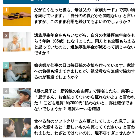
父が亡くなった後も、母は父の「家族カード」で買い物
を続けています。「自分の名義だから問題ない」と言い
ますが、このまま利用を続けてもよいのでしょうか？
遺族厚生年金をもらいながら、自分の老齢厚生年金をも
らう年齢（65歳）になりました。両方とも全額もらえる
と思っていたのに、遺族厚生年金が減るって損じゃない
ですか？
娘夫婦が仕事の日は毎日孫の夕飯を作っています。家計
への負担も増えてきましたが、祖父母なら無償で協力す
るのが普通でしょうか？
4歳の息子と「新幹線の自由席」で帰省したら、乗客に
「息子さん、お金払ってないから座れないよ」と言われ
た！ こども運賃“約7000円”払わないと、席は確保でき
ないでしょうか？ 運賃ルールを確認
食べる前のソフトクリームを落としてしまった息子。交
換を依頼すると「新しいものを買ってください」と言わ
れました。わざとではないのに、理不尽すぎませんか？