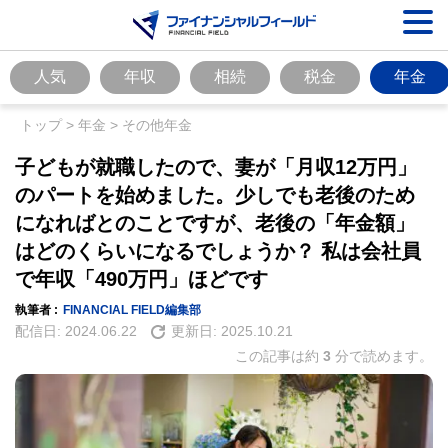
人気
年収
相続
税金
年金
トップ
>
年金
>
その他年金
子どもが就職したので、妻が「月収12万円」
のパートを始めました。少しでも老後のため
になればとのことですが、老後の「年金額」
はどのくらいになるでしょうか？ 私は会社員
で年収「490万円」ほどです
執筆者 :
FINANCIAL FIELD編集部
配信日:
2024.06.22
更新日:
2025.10.21
この記事は約
3
分で読めます。