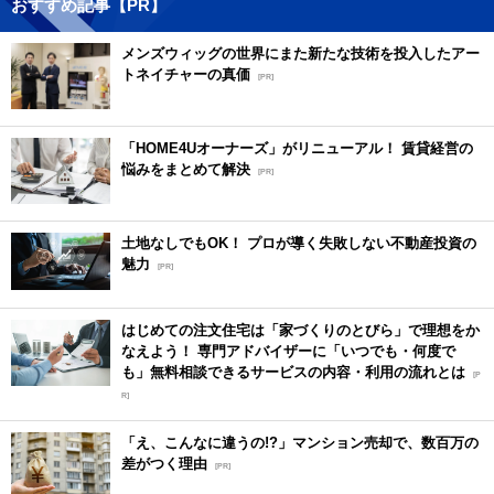
おすすめ記事【PR】
メンズウィッグの世界にまた新たな技術を投入したアー
トネイチャーの真価
[PR]
「HOME4Uオーナーズ」がリニューアル！ 賃貸経営の
悩みをまとめて解決
[PR]
土地なしでもOK！ プロが導く失敗しない不動産投資の
魅力
[PR]
はじめての注文住宅は「家づくりのとびら」で理想をか
なえよう！ 専門アドバイザーに「いつでも・何度で
も」無料相談できるサービスの内容・利用の流れとは
[P
R]
「え、こんなに違うの!?」マンション売却で、数百万の
差がつく理由
[PR]