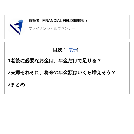
執筆者 : FINANCIAL FIELD編集部 ▼
ファイナンシャルプランナー
FinancialField編集部は、金融、経済に関する記事を、日々
の暮らしにどのような影響を与えるかという視点で、お金の
目次
知識がない方でも理解できるようわかりやすく発信していま
[
非表示
]
す。
1
老後に必要なお金は、年金だけで足りる？
編集部のメンバーは、ファイナンシャルプランナーの資格取
得者を中心に「お金や暮らし」に関する書籍・雑誌の編集経
2
夫婦それぞれ、将来の年金額はいくら増えそう？
験者で構成され、企画立案から記事掲載まですべての工程に
関わることで、読者目線のコンテンツを追求しています。
3
まとめ
FinancialFieldの特徴は、ファイナンシャルプランナー、弁
護士、税理士、宅地建物取引士、相続診断士、住宅ローンア
ドバイザー、DCプランナー、公認会計士、社会保険労務
士、行政書士、投資アナリスト、キャリアコンサルタントな
ど150名以上の有資格者を執筆者・監修者として迎え、むず
かしく感じられる年金や税金、相続、保険、ローンなどの話
をわかりやすく発信している点です。
このように編集経験豊富なメンバーと金融や経済に精通した