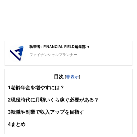
執筆者 : FINANCIAL FIELD編集部 ▼
ファイナンシャルプランナー
FinancialField編集部は、金融、経済に関する記事を、日々
の暮らしにどのような影響を与えるかという視点で、お金の
目次
知識がない方でも理解できるようわかりやすく発信していま
[
非表示
]
す。
1
老齢年金を増やすには？
編集部のメンバーは、ファイナンシャルプランナーの資格取
得者を中心に「お金や暮らし」に関する書籍・雑誌の編集経
2
現役時代に月額いくら稼ぐ必要がある？
験者で構成され、企画立案から記事掲載まですべての工程に
関わることで、読者目線のコンテンツを追求しています。
3
転職や副業で収入アップを目指す
FinancialFieldの特徴は、ファイナンシャルプランナー、弁
4
まとめ
護士、税理士、宅地建物取引士、相続診断士、住宅ローンア
ドバイザー、DCプランナー、公認会計士、社会保険労務
士、行政書士、投資アナリスト、キャリアコンサルタントな