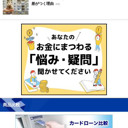
差がつく理由
[PR]
商品比較