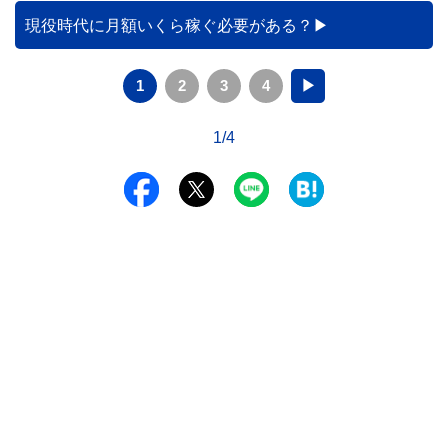
現役時代に月額いくら稼ぐ必要がある？
1
2
3
4
▶
1/4