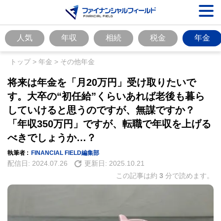
人気
年収
相続
税金
年金
トップ
>
年金
>
その他年金
将来は年金を「月20万円」受け取りたいで
す。大卒の“初任給”くらいあれば老後も暮ら
していけると思うのですが、無謀ですか？
「年収350万円」ですが、転職で年収を上げる
べきでしょうか…？
執筆者 :
FINANCIAL FIELD編集部
配信日:
2024.07.26
更新日:
2025.10.21
この記事は約
3
分で読めます。