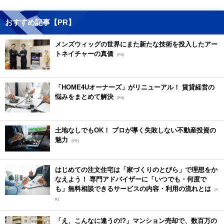
おすすめ記事【PR】
メンズウィッグの世界にまた新たな技術を投入したアー
トネイチャーの真価
[PR]
「HOME4Uオーナーズ」がリニューアル！ 賃貸経営の
悩みをまとめて解決
[PR]
土地なしでもOK！ プロが導く失敗しない不動産投資の
魅力
[PR]
はじめての注文住宅は「家づくりのとびら」で理想をか
なえよう！ 専門アドバイザーに「いつでも・何度で
も」無料相談できるサービスの内容・利用の流れとは
[P
R]
「え、こんなに違うの!?」マンション売却で、数百万の