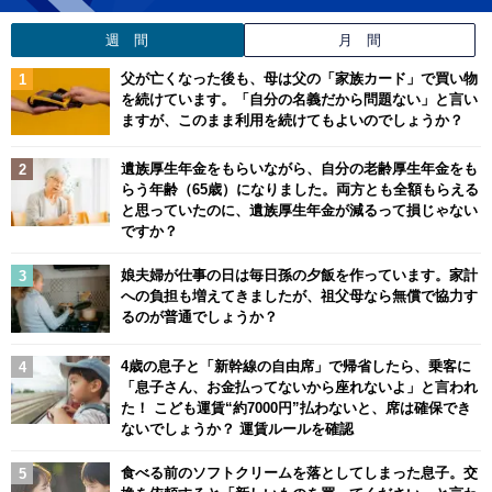
週 間
月 間
父が亡くなった後も、母は父の「家族カード」で買い物
を続けています。「自分の名義だから問題ない」と言い
ますが、このまま利用を続けてもよいのでしょうか？
遺族厚生年金をもらいながら、自分の老齢厚生年金をも
らう年齢（65歳）になりました。両方とも全額もらえる
と思っていたのに、遺族厚生年金が減るって損じゃない
ですか？
娘夫婦が仕事の日は毎日孫の夕飯を作っています。家計
への負担も増えてきましたが、祖父母なら無償で協力す
るのが普通でしょうか？
4歳の息子と「新幹線の自由席」で帰省したら、乗客に
「息子さん、お金払ってないから座れないよ」と言われ
た！ こども運賃“約7000円”払わないと、席は確保でき
ないでしょうか？ 運賃ルールを確認
食べる前のソフトクリームを落としてしまった息子。交