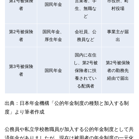
第1号被保険
営業者、学
市役所、町
国民年金
者
生、無職な
村役場
ど
第2号被保険
国民年金、
会社員、公
事業主が届
者
厚生年金
務員など
出
国内に在住
し、第2号被
第2号被保険
第3号被保険
国民年金
保険者に扶
者の勤務先
者
養されてい
経由で届出
る配偶者
出典：日本年金機構「公的年金制度の種類と加入する制
度」より筆者作成
公務員や私立学校教職員が加入する公的年金制度として共
済年金がありましたが、現在は被用者の年金制度の一元化