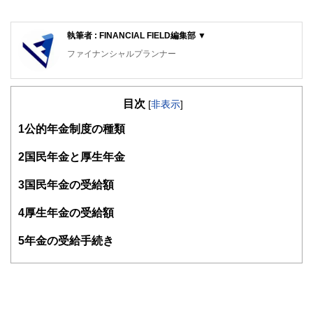
執筆者 : FINANCIAL FIELD編集部 ▼
ファイナンシャルプランナー
FinancialField編集部は、金融、経済に関する記事を、日々
の暮らしにどのような影響を与えるかという視点で、お金の
目次
知識がない方でも理解できるようわかりやすく発信していま
[
非表示
]
す。
1
公的年金制度の種類
編集部のメンバーは、ファイナンシャルプランナーの資格取
得者を中心に「お金や暮らし」に関する書籍・雑誌の編集経
2
国民年金と厚生年金
験者で構成され、企画立案から記事掲載まですべての工程に
関わることで、読者目線のコンテンツを追求しています。
3
国民年金の受給額
FinancialFieldの特徴は、ファイナンシャルプランナー、弁
4
厚生年金の受給額
護士、税理士、宅地建物取引士、相続診断士、住宅ローンア
ドバイザー、DCプランナー、公認会計士、社会保険労務
士、行政書士、投資アナリスト、キャリアコンサルタントな
5
年金の受給手続き
ど150名以上の有資格者を執筆者・監修者として迎え、むず
かしく感じられる年金や税金、相続、保険、ローンなどの話
をわかりやすく発信している点です。
このように編集経験豊富なメンバーと金融や経済に精通した
執筆者・監修者による執筆体制を築くことで、内容のわかり