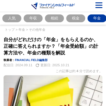
人気
年収
相続
税金
年金
トップ
>
年金
>
その他年金
自分がどれだけの「年金」をもらえるのか、
正確に答えられますか？「年金受給額」の計
算方法や、年金の種類を解説
執筆者 :
FINANCIAL FIELD編集部
配信日:
2024.09.11
更新日:
2025.10.21
この記事は約
4
分で読めます。