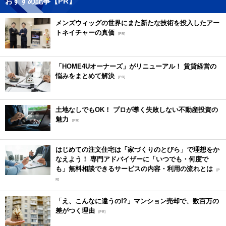
おすすめ記事【PR】
メンズウィッグの世界にまた新たな技術を投入したアー
トネイチャーの真価
[PR]
「HOME4Uオーナーズ」がリニューアル！ 賃貸経営の
悩みをまとめて解決
[PR]
土地なしでもOK！ プロが導く失敗しない不動産投資の
魅力
[PR]
はじめての注文住宅は「家づくりのとびら」で理想をか
なえよう！ 専門アドバイザーに「いつでも・何度で
も」無料相談できるサービスの内容・利用の流れとは
[P
R]
「え、こんなに違うの!?」マンション売却で、数百万の
差がつく理由
[PR]