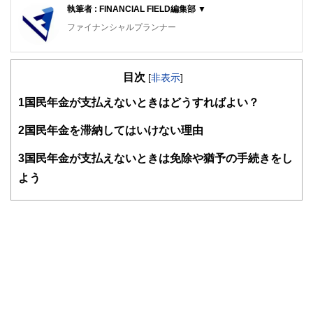
執筆者 : FINANCIAL FIELD編集部 ▼
ファイナンシャルプランナー
FinancialField編集部は、金融、経済に関する記事を、日々
の暮らしにどのような影響を与えるかという視点で、お金の
目次
知識がない方でも理解できるようわかりやすく発信していま
[
非表示
]
す。
1
国民年金が支払えないときはどうすればよい？
編集部のメンバーは、ファイナンシャルプランナーの資格取
得者を中心に「お金や暮らし」に関する書籍・雑誌の編集経
2
国民年金を滞納してはいけない理由
験者で構成され、企画立案から記事掲載まですべての工程に
関わることで、読者目線のコンテンツを追求しています。
3
国民年金が支払えないときは免除や猶予の手続きをし
FinancialFieldの特徴は、ファイナンシャルプランナー、弁
よう
護士、税理士、宅地建物取引士、相続診断士、住宅ローンア
ドバイザー、DCプランナー、公認会計士、社会保険労務
士、行政書士、投資アナリスト、キャリアコンサルタントな
ど150名以上の有資格者を執筆者・監修者として迎え、むず
かしく感じられる年金や税金、相続、保険、ローンなどの話
をわかりやすく発信している点です。
このように編集経験豊富なメンバーと金融や経済に精通した
執筆者・監修者による執筆体制を築くことで、内容のわかり
やすさはもちろんのこと、読み応えのあるコンテンツと確か
な情報発信を実現しています。