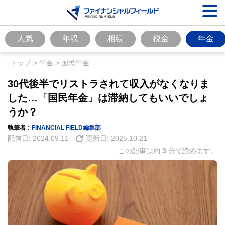
人気
年収
相続
税金
年金
トップ
>
年金
>
国民年金
30代後半でリストラされて収入がなくなりま
した…「国民年金」は滞納してもいいでしょ
うか？
執筆者 :
FINANCIAL FIELD編集部
配信日:
2024.09.11
更新日:
2025.10.21
この記事は約
3
分で読めます。