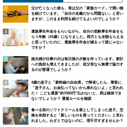
父が亡くなった後も、母は父の「家族カード」で買い物
を続けています。「自分の名義だから問題ない」と言い
ますが、このまま利用を続けてもよいのでしょうか？
遺族厚生年金をもらいながら、自分の老齢厚生年金をも
らう年齢（65歳）になりました。両方とも全額もらえる
と思っていたのに、遺族厚生年金が減るって損じゃない
ですか？
娘夫婦が仕事の日は毎日孫の夕飯を作っています。家計
への負担も増えてきましたが、祖父母なら無償で協力す
るのが普通でしょうか？
4歳の息子と「新幹線の自由席」で帰省したら、乗客に
「息子さん、お金払ってないから座れないよ」と言われ
た！ こども運賃“約7000円”払わないと、席は確保でき
ないでしょうか？ 運賃ルールを確認
食べる前のソフトクリームを落としてしまった息子。交
換を依頼すると「新しいものを買ってください」と言わ
れました。わざとではないのに、理不尽すぎませんか？