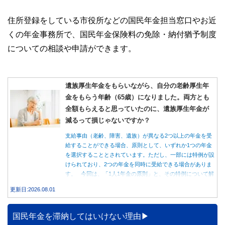
住所登録をしている市役所などの国民年金担当窓口やお近
くの年金事務所で、国民年金保険料の免除・納付猶予制度
についての相談や申請ができます。
遺族厚生年金をもらいながら、自分の老齢厚生年
金をもらう年齢（65歳）になりました。両方とも
全額もらえると思っていたのに、遺族厚生年金が
減るって損じゃないですか？
支給事由（老齢、障害、遺族）が異なる2つ以上の年金を受
給することができる場合、原則として、いずれか1つの年金
を選択することとされています。ただし、一部には特例が設
けられており、2つの年金を同時に受給できる場合がありま
す。 今回は、「1人1年金の原則」と、その特例について解
説します。
更新日:2026.08.01
国民年金を滞納してはいけない理由