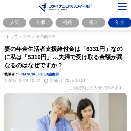
人気
年収
相続
税金
年金
トップ
>
年金
>
その他年金
妻の年金生活者支援給付金は「6331円」なの
に私は「5310円」…夫婦で受け取る金額が異
なるのはなぜですか？
執筆者 :
FINANCIAL FIELD編集部
配信日:
2024.10.02
更新日:
2025.10.21
この記事は約
3
分で読めます。