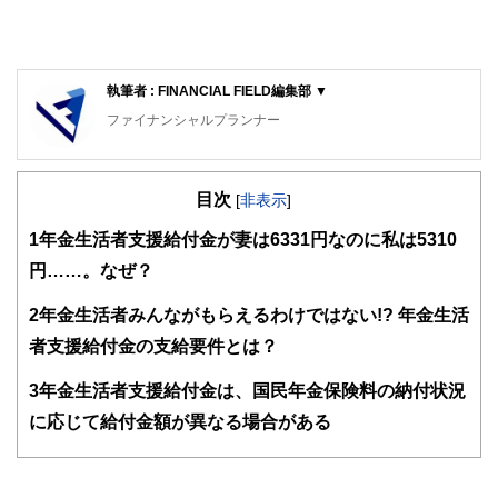
執筆者 : FINANCIAL FIELD編集部 ▼
ファイナンシャルプランナー
FinancialField編集部は、金融、経済に関する記事を、日々
の暮らしにどのような影響を与えるかという視点で、お金の
目次
知識がない方でも理解できるようわかりやすく発信していま
[
非表示
]
す。
1
年金生活者支援給付金が妻は6331円なのに私は5310
編集部のメンバーは、ファイナンシャルプランナーの資格取
円……。なぜ？
得者を中心に「お金や暮らし」に関する書籍・雑誌の編集経
験者で構成され、企画立案から記事掲載まですべての工程に
2
年金生活者みんながもらえるわけではない!? 年金生活
関わることで、読者目線のコンテンツを追求しています。
者支援給付金の支給要件とは？
FinancialFieldの特徴は、ファイナンシャルプランナー、弁
護士、税理士、宅地建物取引士、相続診断士、住宅ローンア
3
年金生活者支援給付金は、国民年金保険料の納付状況
ドバイザー、DCプランナー、公認会計士、社会保険労務
士、行政書士、投資アナリスト、キャリアコンサルタントな
に応じて給付金額が異なる場合がある
ど150名以上の有資格者を執筆者・監修者として迎え、むず
かしく感じられる年金や税金、相続、保険、ローンなどの話
をわかりやすく発信している点です。