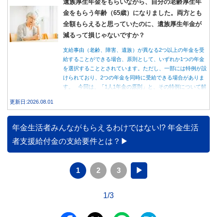
遺族厚生年金をもらいながら、自分の老齢厚生年
金をもらう年齢（65歳）になりました。両方とも
全額もらえると思っていたのに、遺族厚生年金が
減るって損じゃないですか？
支給事由（老齢、障害、遺族）が異なる2つ以上の年金を受
給することができる場合、原則として、いずれか1つの年金
を選択することとされています。ただし、一部には特例が設
けられており、2つの年金を同時に受給できる場合がありま
す。 今回は、「1人1年金の原則」と、その特例について解
説します。
更新日:2026.08.01
年金生活者みんながもらえるわけではない!? 年金生活
者支援給付金の支給要件とは？
1
2
3
▶
1/3