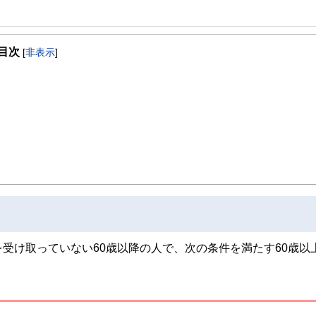
事を、日々の暮らしにどのような影響を与えるかという視点で、お金の知識がない方でも理
目次
[
非表示
]
取得者を中心に「お金や暮らし」に関する書籍・雑誌の編集経験者で構成され、企
線のコンテンツを追求しています。
ンナー、弁護士、税理士、宅地建物取引士、相続診断士、住宅ローンアドバイザー、DCプラ
スト、キャリアコンサルタントなど150名以上の有資格者を執筆者・監修者として
ンなどの話をわかりやすく発信している点です。
た執筆者・監修者による執筆体制を築くことで、内容のわかりやすさはもちろんの
ています。
のコンシェルジュを目指します。
受け取っていない60歳以降の人で、次の条件を満たす60歳以上