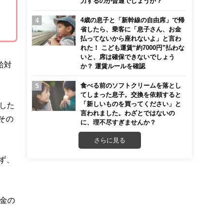
力するのが普通でしょうか？
4歳の息子と「新幹線の自由席」で帰
省したら、乗客に「息子さん、お金
払ってないから座れないよ」と言わ
れた！ こども運賃“約7000円”払わな
いと、席は確保できないでしょう
給対
か？ 運賃ルールを確認
食べる前のソフトクリームを落とし
てしまった息子。交換を依頼すると
「新しいものを買ってください」と
下した
言われました。わざとではないの
その
に、理不尽すぎませんか？
さらに見る
ず、
金の