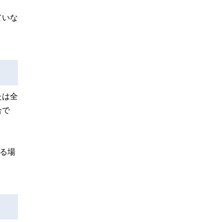
ていな
たは全
合で
る場