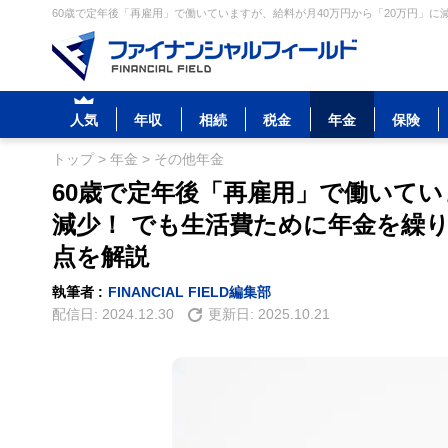
60歳で定年後「再雇用」で働いていますが、給料が月40万円から「20万円」に減
人気
年収
相続
税金
年金
保険
トップ
>
年金
>
その他年金
60歳で定年後「再雇用」で働いてい
減少！ でも生活費ために年金を繰り
点を解説
執筆者 :
FINANCIAL FIELD編集部
配信日:
2024.12.30
更新日:
2025.10.21