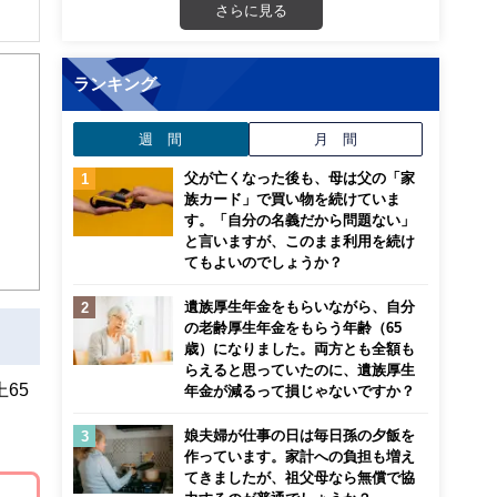
さらに見る
解でき
ランキング
画立
週 間
月 間
ンナ
迎
父が亡くなった後も、母は父の「家
族カード」で買い物を続けていま
す。「自分の名義だから問題ない」
こ
と言いますが、このまま利用を続け
てもよいのでしょうか？
遺族厚生年金をもらいながら、自分
の老齢厚生年金をもらう年齢（65
歳）になりました。両方とも全額も
らえると思っていたのに、遺族厚生
65
年金が減るって損じゃないですか？
娘夫婦が仕事の日は毎日孫の夕飯を
作っています。家計への負担も増え
てきましたが、祖父母なら無償で協