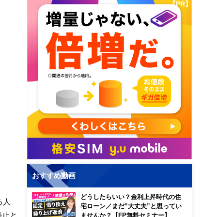
【PR】
おすすめ動画
どうしたらいい？金利上昇時代の住
る人
宅ローン／まだ”大丈夫”と思ってい
停止と
ませんか？【FP無料セミナー】