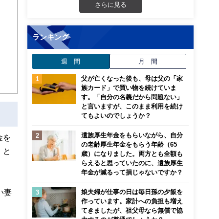
さらに見る
ランキング
週 間
月 間
父が亡くなった後も、母は父の「家
族カード」で買い物を続けていま
す。「自分の名義だから問題ない」
と言いますが、このまま利用を続け
てもよいのでしょうか？
遺族厚生年金をもらいながら、自分
金を
の老齢厚生年金をもらう年齢（65
」と
歳）になりました。両方とも全額も
らえると思っていたのに、遺族厚生
年金が減るって損じゃないですか？
い妻
娘夫婦が仕事の日は毎日孫の夕飯を
作っています。家計への負担も増え
てきましたが、祖父母なら無償で協