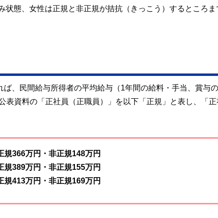
足踏み状態、女性は正規と非正規が拮抗（きっこう）するところま
よれば、民間給与所得者の平均給与（1年間の給料・手当、賞与
、公表資料の「正社員（正職員）」を以下「正規」と表し、「正
正規366万円・非正規148万円
正規389万円・非正規155万円
正規413万円・非正規169万円