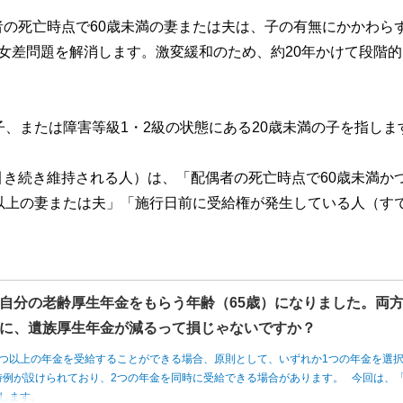
の死亡時点で60歳未満の妻または夫は、子の有無にかかわら
女差問題を解消します。激変緩和のため、約20年かけて段階的
子、または障害等級1・2級の状態にある20歳未満の子を指しま
き続き維持される人）は、「配偶者の死亡時点で60歳未満か
以上の妻または夫」「施行日前に受給権が発生している人（す
自分の老齢厚生年金をもらう年齢（65歳）になりました。両
に、遺族厚生年金が減るって損じゃないですか？
つ以上の年金を受給することができる場合、原則として、いずれか1つの年金を選
例が設けられており、2つの年金を同時に受給できる場合があります。 今回は、「
します。