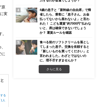
力するのが普通でしょうか？
ず原
4歳の息子と「新幹線の自由席」で帰
に実
省したら、乗客に「息子さん、お金
払ってないから座れないよ」と言わ
れた！ こども運賃“約7000円”払わな
いと、席は確保できないでしょう
か？ 運賃ルールを確認
す。
食べる前のソフトクリームを落とし
てしまった息子。交換を依頼すると
つ、
「新しいものを買ってください」と
でに
言われました。わざとではないの
に、理不尽すぎませんか？
さらに見る
方と
択する
1人