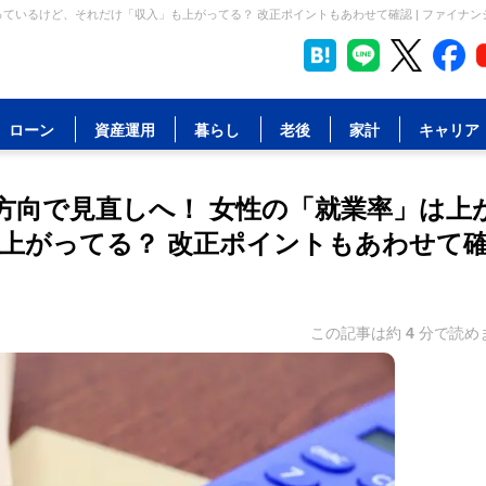
ているけど、それだけ「収入」も上がってる？ 改正ポイントもあわせて確認 | ファイナン
ローン
資産運用
暮らし
老後
家計
キャリア
方向で見直しへ！ 女性の「就業率」は上
上がってる？ 改正ポイントもあわせて
この記事は約
4
分で読め