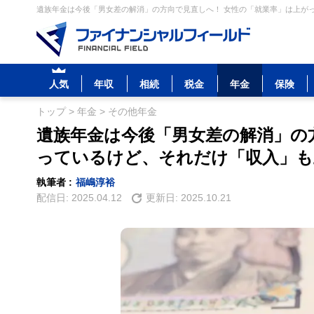
遺族年金は今後「男女差の解消」の方向で見直しへ！ 女性の「就業率」は上がっ
人気
年収
相続
税金
年金
保険
トップ
>
年金
>
その他年金
遺族年金は今後「男女差の解消」の
っているけど、それだけ「収入」も
執筆者 :
福嶋淳裕
配信日:
2025.04.12
更新日:
2025.10.21