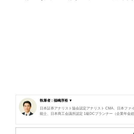
執筆者 : 福嶋淳裕 ▼
日本証券アナリスト協会認定アナリスト CMA、日本ファイ
能士、日本商工会議所認定 1級DCプランナー（企業年金
リタイアメントプランニング、老後資金形成を得意分野と
ナー、DC継続教育の実務経験もあります。