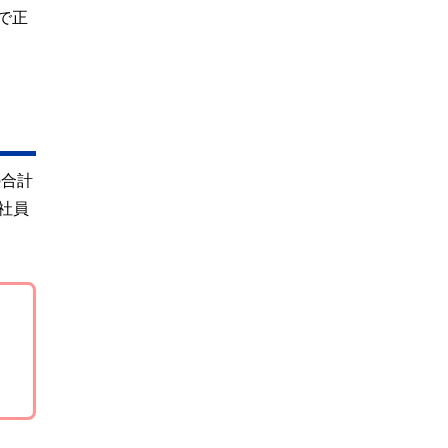
で正
の合計
社員