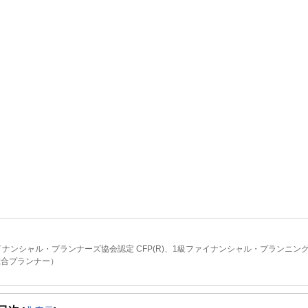
ナンシャル・プランナーズ協会認定 CFP(R)、1級ファイナンシャル・プランニン
総合プランナー）
して活動中の独立系FPです。東証一部上場企業にて、企業年金基金、ライフプラン