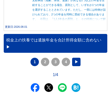
支給事由（老齢、障害、遺族）が異なる2つ以上の年金を受
給することができる場合、原則として、いずれか1つの年金
を選択することとされています。ただし、一部には特例が設
けられており、2つの年金を同時に受給できる場合がありま
す。 今回は、「1人1年金の原則」と、その特例について解
説します。
更新日:2026.08.01
税金上の扶養では遺族年金を合計所得金額に含めない
1
2
3
4
▶
1/4