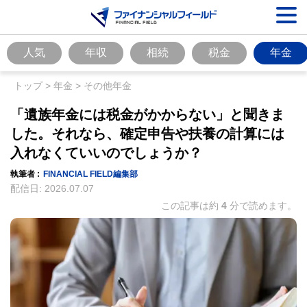
人気
年収
相続
税金
年金
トップ
>
年金
>
その他年金
「遺族年金には税金がかからない」と聞きま
した。それなら、確定申告や扶養の計算には
入れなくていいのでしょうか？
執筆者 :
FINANCIAL FIELD編集部
配信日:
2026.07.07
この記事は約
4
分で読めます。