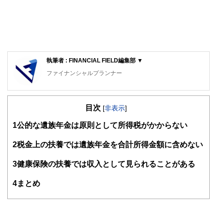
執筆者 : FINANCIAL FIELD編集部 ▼
ファイナンシャルプランナー
FinancialField編集部は、金融、経済に関する記事を、日々
の暮らしにどのような影響を与えるかという視点で、お金の
目次
知識がない方でも理解できるようわかりやすく発信していま
[
非表示
]
す。
1
公的な遺族年金は原則として所得税がかからない
編集部のメンバーは、ファイナンシャルプランナーの資格取
得者を中心に「お金や暮らし」に関する書籍・雑誌の編集経
2
税金上の扶養では遺族年金を合計所得金額に含めない
験者で構成され、企画立案から記事掲載まですべての工程に
関わることで、読者目線のコンテンツを追求しています。
3
健康保険の扶養では収入として見られることがある
FinancialFieldの特徴は、ファイナンシャルプランナー、弁
4
まとめ
護士、税理士、宅地建物取引士、相続診断士、住宅ローンア
ドバイザー、DCプランナー、公認会計士、社会保険労務
士、行政書士、投資アナリスト、キャリアコンサルタントな
ど150名以上の有資格者を執筆者・監修者として迎え、むず