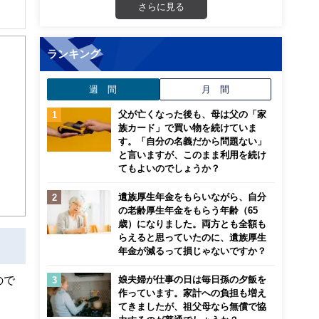
さらに見る
ランキング
ネー
」で
「離
週 間
月 間
から
ろ
父が亡くなった後も、母は父の「家
成人
族カード」で買い物を続けていま
す。「自分の名義だから問題ない」
と言いますが、このまま利用を続け
てもよいのでしょうか？
遺族厚生年金をもらいながら、自分
の老齢厚生年金をもらう年齢（65
歳）になりました。両方とも全額も
らえると思っていたのに、遺族厚生
年金が減るって損じゃないですか？
ので
娘夫婦が仕事の日は毎日孫の夕飯を
作っています。家計への負担も増え
てきましたが、祖父母なら無償で協