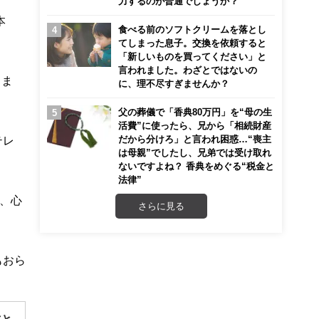
力するのが普通でしょうか？
本
食べる前のソフトクリームを落とし
てしまった息子。交換を依頼すると
「新しいものを買ってください」と
言われました。わざとではないの
りま
に、理不尽すぎませんか？
父の葬儀で「香典80万円」を“母の生
活費”に使ったら、兄から「相続財産
だから分けろ」と言われ困惑…“喪主
テレ
は母親”でしたし、兄弟では受け取れ
ないですよね？ 香典をめぐる“税金と
法律”
、心
さらに見る
もおら