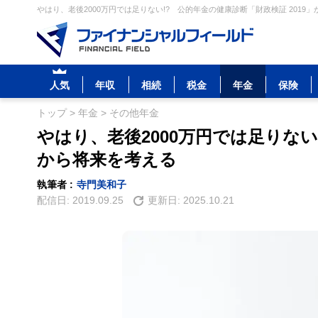
やはり、老後2000万円では足りない!? 公的年金の健康診断「財政検証 2019
人気
年収
相続
税金
年金
保険
トップ
>
年金
>
その他年金
やはり、老後2000万円では足りない
から将来を考える
執筆者 :
寺門美和子
配信日:
2019.09.25
更新日:
2025.10.21