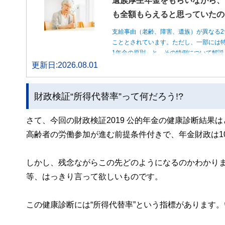
遺族厚生年金をもらいながら、
も全額もらえると思っていたの
支給事由（老齢、障害、遺族）が異なる2
こととされています。ただし、一部には特
1年金の原則」と、その特例について解説
更新日:2026.08.01
財政検証“所得代替率”って何だろう!?
さて、今回の財政検証2019 公的年金の健康診断結
高齢者の労働参加が進む前提条件付きで、年金財政は1
しかし、残念ながらこの先どのようになるのかわかり
等、はっきり言って欲しいものです。
この健康診断には“所得代替率”という指標があります