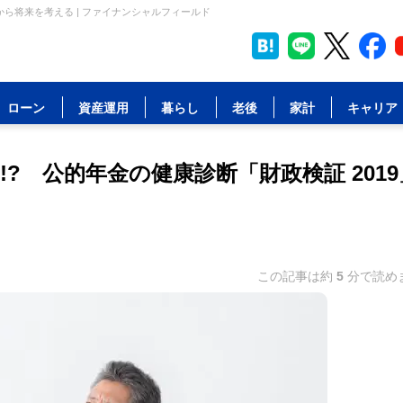
」から将来を考える | ファイナンシャルフィールド
ローン
資産運用
暮らし
老後
家計
キャリア
!? 公的年金の健康診断「財政検証 2019
この記事は約
5
分で読め