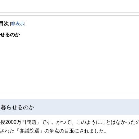
目次
ジネスの面白さを体感するが、結婚を機に退職。その後夫の仕事（整体）で、主にマ
[
非表示
]
、忙しい日々過ごす。しかし、20年後に離婚。長い間従事した「からだ系ビジネス
らせるのか
やり直し』を決意。自らの経験を活かした夫婦問題カウンセラーの資格を目指す中
自らの財産分与の運用の未熟さの反省もあり研究する中に、FPの仕事と出会う。『
法は巷に情報が充実し身近なのに、なぜお金や資産の事はこんなに解りづらいのだ
かりやすくお金や資産の提案がしたい」という想いから、FPの資格を取得。第二の
び直す提案業務を行っている。
o/
marche.jp/advisers/781
は暮らせるのか
老後2000万円問題」です。かつて、このようにことはなかった
催された「参議院選」の争点の目玉にされました。