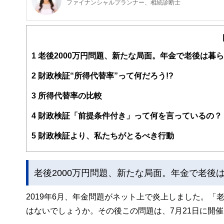
ファイナンシャルプランナー、相続診断士
公的保険アドバイザー／確定拠出年金相談ねっと認定FP
岡野あつこ師事®上級プロ夫婦問題カウンセラー
大手流通業界系のファッションビジネスを12年経験。ビ
ジメント・経営等、裏方を担当。マスコミでも話題となり
1
老後2000万円問題、新たな局面。年金で老後は暮
は資格を有しておらず『資格の大切さ』を実感し『人生の
婚後の女性が自立する難しさ」を目のあたりにする。また
だと心とお金』の幸せは三つ巴。からだと心の癒しや健康
2
財政検証“所得代替率”って何だろう!?
う？特に女性には敷居が高い現実。「もっとやさしく、わ
式、40歳を迎えたことを機に女性が資産運用について学
3
所得代替率の比較
※確定拠出年金相談ねっと https://wiselife.biz/fp/mterakad
女性のための電話相談『ボイスマルシェ』 https://www.voice
4
財政検証「前提条件付き」って何を言っているの？
5
財政検証より、私たちがとるべき行動
老後2000万円問題、新たな局面。年金で老後
2019年6月、年金問題がネット上で炎上しました。「
はないでしょうか。その後この問題は、7月21日に開