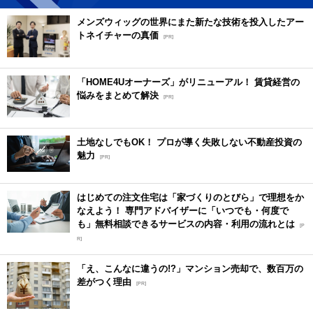
メンズウィッグの世界にまた新たな技術を投入したアー
トネイチャーの真価
[PR]
「HOME4Uオーナーズ」がリニューアル！ 賃貸経営の
悩みをまとめて解決
[PR]
土地なしでもOK！ プロが導く失敗しない不動産投資の
魅力
[PR]
はじめての注文住宅は「家づくりのとびら」で理想をか
なえよう！ 専門アドバイザーに「いつでも・何度で
も」無料相談できるサービスの内容・利用の流れとは
[P
R]
「え、こんなに違うの!?」マンション売却で、数百万の
差がつく理由
[PR]