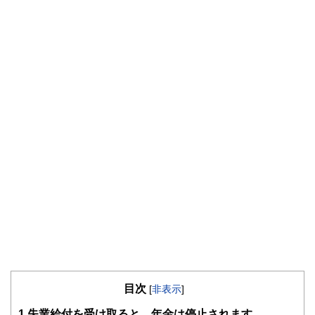
目次
[
非表示
]
1
失業給付を受け取ると、年金は停止されます