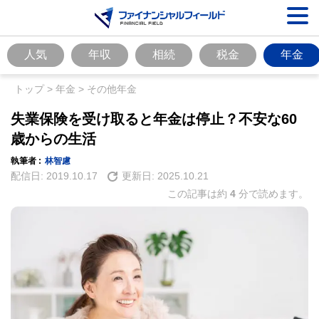
人気
年収
相続
税金
年金
トップ
>
年金
>
その他年金
失業保険を受け取ると年金は停止？不安な60
歳からの生活
執筆者 :
林智慮
配信日:
2019.10.17
更新日:
2025.10.21
この記事は約
4
分で読めます。