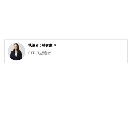
執筆者 : 林智慮 ▼
CFP(R)認定者
確定拠出年金相談ねっと認定FP
大学（工学部）卒業後、橋梁設計の会社で設計業務に携わ
る。結婚で専業主婦となるが夫の独立を機に経理・総務に転
身。事業と家庭のファイナンシャル・プランナーとなる。コ
ーチング資格も習得し、金銭面だけでなく心の面からも「幸
せに生きる」サポートをしている。4人の子の母。保険や金
融商品を売らない独立系ファイナンシャル・プランナー。