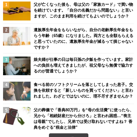
父が亡くなった後も、母は父の「家族カード」で買い物
を続けています。「自分の名義だから問題ない」と言い
ますが、このまま利用を続けてもよいのでしょうか？
遺族厚生年金をもらいながら、自分の老齢厚生年金をも
らう年齢（65歳）になりました。両方とも全額もらえる
と思っていたのに、遺族厚生年金が減るって損じゃない
ですか？
娘夫婦が仕事の日は毎日孫の夕飯を作っています。家計
への負担も増えてきましたが、祖父母なら無償で協力す
るのが普通でしょうか？
食べる前のソフトクリームを落としてしまった息子。交
換を依頼すると「新しいものを買ってください」と言わ
れました。わざとではないのに、理不尽すぎませんか？
父の葬儀で「香典80万円」を“母の生活費”に使ったら、
兄から「相続財産だから分けろ」と言われ困惑…“喪主
は母親”でしたし、兄弟では受け取れないですよね？ 香
典をめぐる“税金と法律”