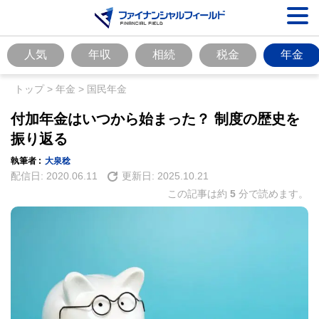
人気
年収
相続
税金
年金
トップ
>
年金
>
国民年金
付加年金はいつから始まった？ 制度の歴史を
振り返る
執筆者 :
大泉稔
配信日:
2020.06.11
更新日:
2025.10.21
この記事は約
5
分で読めます。