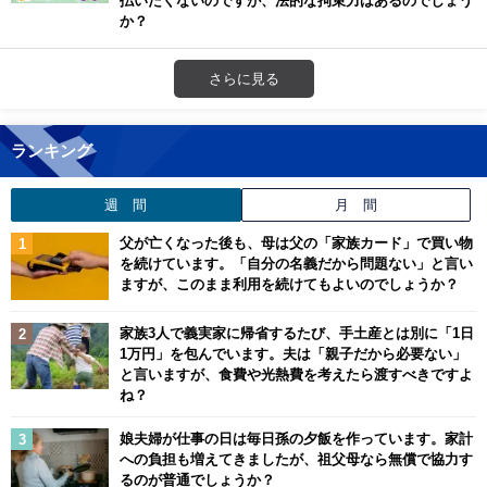
か？
さらに見る
ランキング
週 間
月 間
父が亡くなった後も、母は父の「家族カード」で買い物
を続けています。「自分の名義だから問題ない」と言い
ますが、このまま利用を続けてもよいのでしょうか？
家族3人で義実家に帰省するたび、手土産とは別に「1日
1万円」を包んでいます。夫は「親子だから必要ない」
と言いますが、食費や光熱費を考えたら渡すべきですよ
ね？
娘夫婦が仕事の日は毎日孫の夕飯を作っています。家計
への負担も増えてきましたが、祖父母なら無償で協力す
るのが普通でしょうか？