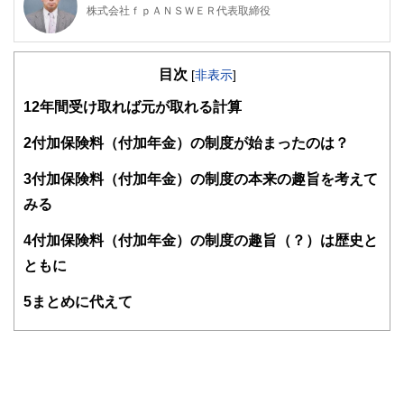
株式会社ｆｐＡＮＳＷＥＲ代表取締役
専門学校東京スクールオブビジネス非常勤講師
明星大学卒業、放送大学大学院在学。
目次
刑務所職員、電鉄系タクシー会社事故係、社会保険庁ねんき
[
非表示
]
ん電話相談員、独立系ＦＰ会社役員、保険代理店役員を経て
1
2年間受け取れば元が取れる計算
現在に至っています。講師や執筆者として広く情報発信する
機会もありますが、最近では個別にご相談を頂く機会が増え
てきました。ご相談を頂く属性と内容は、６５歳以上のリタ
2
付加保険料（付加年金）の制度が始まったのは？
イアメント層と３０〜５０歳代の独身女性からは、生命保険
や投資、それに不動産。また２０〜３０歳代の若年経営者か
3
付加保険料（付加年金）の制度の本来の趣旨を考えて
らは、生命保険や損害保険、それにリーガル関連。趣味はス
みる
ポーツジム、箱根の温泉巡り、そして株式投資。最近はアメ
リカ株にはまっています。
4
付加保険料（付加年金）の制度の趣旨（？）は歴史と
ともに
5
まとめに代えて