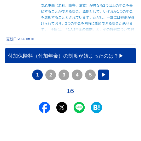
支給事由（老齢、障害、遺族）が異なる2つ以上の年金を受
給することができる場合、原則として、いずれか1つの年金
を選択することとされています。ただし、一部には特例が設
けられており、2つの年金を同時に受給できる場合がありま
す。 今回は、「1人1年金の原則」と、その特例について解
説します。
更新日:2026.08.01
付加保険料（付加年金）の制度が始まったのは？
1
2
3
4
5
▶
1/5