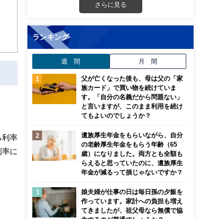
さらに見る
ランキング
週 間
月 間
父が亡くなった後も、母は父の「家
族カード」で買い物を続けていま
す。「自分の名義だから問題ない」
と言いますが、このまま利用を続け
てもよいのでしょうか？
遺族厚生年金をもらいながら、自分
る利率
の老齢厚生年金をもらう年齢（65
利率に
歳）になりました。両方とも全額も
らえると思っていたのに、遺族厚生
年金が減るって損じゃないですか？
娘夫婦が仕事の日は毎日孫の夕飯を
作っています。家計への負担も増え
てきましたが、祖父母なら無償で協