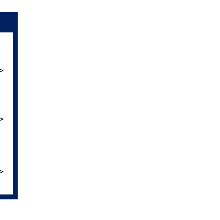
＞
＞
＞