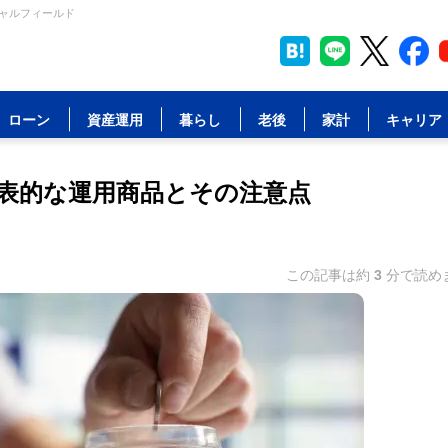
シャルフィールド
ローン
資産運用
暮らし
老後
家計
キャリア
表的な運用商品とその注意点
この記事は約
3
分で読め