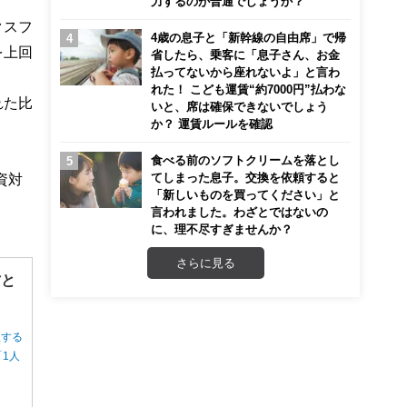
力するのが普通でしょうか？
クスフ
4歳の息子と「新幹線の自由席」で帰
を上回
省したら、乗客に「息子さん、お金
払ってないから座れないよ」と言わ
れた！ こども運賃“約7000円”払わな
れた比
いと、席は確保できないでしょう
か？ 運賃ルールを確認
食べる前のソフトクリームを落とし
てしまった息子。交換を依頼すると
資対
「新しいものを買ってください」と
言われました。わざとではないの
に、理不尽すぎませんか？
さらに見る
方と
択する
1人