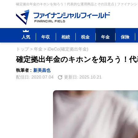
確定拠出年金のキホンを知ろう！代表的な運用商品とその注意点 | ファイナン
人気
年収
相続
税金
年金
保険
トップ
>
年金
>
iDeCo(確定拠出年金)
確定拠出年金のキホンを知ろう！代
執筆者 :
新美昌也
配信日:
2020.07.04
更新日:
2025.10.21