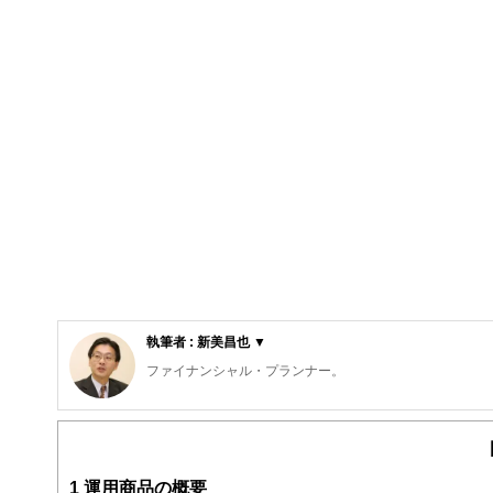
執筆者 : 新美昌也 ▼
ファイナンシャル・プランナー。
ライフプラン・キャッシュフロー分析に基づいた家計相談
購入、年金、資産運用、保険、離婚のお金などをテーマと
校以上の高校で実施。
また、保険や介護のお金に詳しいファイナンシャル・プラ
1
運用商品の概要
入院・介護のお金」（技術評論社）がある。