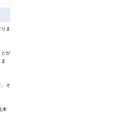
なりま
ことが
りま
す。そ
元本