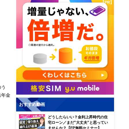
【PR】
のう
出年金
おすすめ動画
どうしたらいい？金利上昇時代の住
宅ローン／まだ”大丈夫”と思ってい
ませんか？【FP無料セミナー】