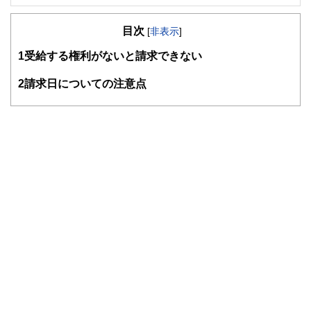
専門は公的年金で、活動拠点は横浜。これまで公的年金につ
いてのFP個別相談、金融機関での相談などに従事してきた
目次
ほか、社労士向け・FP向け・地方自治体職員向けの教育研
[
非表示
]
修や、専門誌等での執筆も行ってきています。
1
受給する権利がないと請求できない
日本年金学会会員、㈱服部年金企画講師、ＦＰ相談ねっと認
定ＦＰ（
https://fpsdn.net/fp/yinouchi/
）。
2
請求日についての注意点