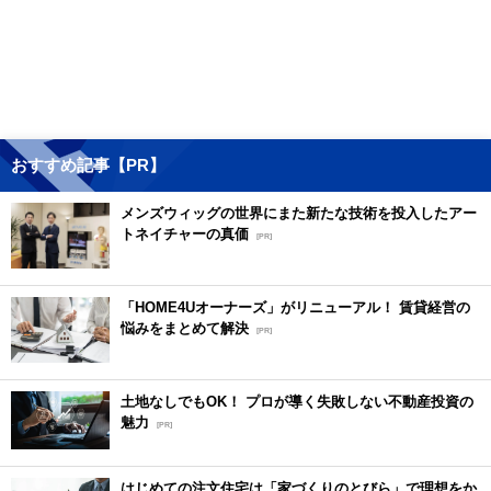
おすすめ記事【PR】
メンズウィッグの世界にまた新たな技術を投入したアー
トネイチャーの真価
[PR]
「HOME4Uオーナーズ」がリニューアル！ 賃貸経営の
悩みをまとめて解決
[PR]
土地なしでもOK！ プロが導く失敗しない不動産投資の
魅力
[PR]
はじめての注文住宅は「家づくりのとびら」で理想をか