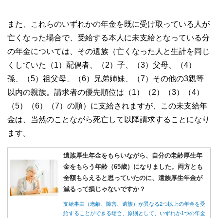
また、これらのいずれかの年金を既に受け取っている人が
亡くなった場合で、受給する本人に未支給となっている分
の年金については、その遺族（亡くなった人と生計を同じ
くしていた（1）配偶者、（2）子、（3）父母、（4）
孫、（5）祖父母、（6）兄弟姉妹、（7）その他の3親等
以内の親族。請求者の優先順位は（1）（2）（3）（4）
（5）（6）（7）の順）に支給されますが、この未支給年
金は、当然のことながら死亡して以降請求することになり
ます。
遺族厚生年金をもらいながら、自分の老齢厚生年
金をもらう年齢（65歳）になりました。両方とも
全額もらえると思っていたのに、遺族厚生年金が
減るって損じゃないですか？
支給事由（老齢、障害、遺族）が異なる2つ以上の年金を受
給することができる場合、原則として、いずれか1つの年金