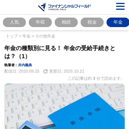
人気
年収
相続
税金
年金
トップ
>
年金
>
その他年金
年金の種類別に見る！ 年金の受給手続きと
は？（1）
執筆者 :
井内義典
配信日:
2020.09.25
更新日:
2025.10.21
この記事は約
3
分で読めます。