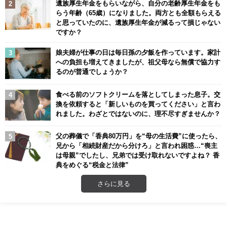
遺族厚生年金をもらいながら、自分の老齢厚生年金をも
らう年齢（65歳）になりました。両方とも全額もらえる
と思っていたのに、遺族厚生年金が減るって損じゃない
ですか？
娘夫婦が仕事の日は毎日孫の夕飯を作っています。家計
への負担も増えてきましたが、祖父母なら無償で協力す
るのが普通でしょうか？
食べる前のソフトクリームを落としてしまった息子。交
換を依頼すると「新しいものを買ってください」と言わ
れました。わざとではないのに、理不尽すぎませんか？
父の葬儀で「香典80万円」を“母の生活費”に使ったら、
兄から「相続財産だから分けろ」と言われ困惑…“喪主
は母親”でしたし、兄弟では受け取れないですよね？ 香
典をめぐる“税金と法律”
さらに見る