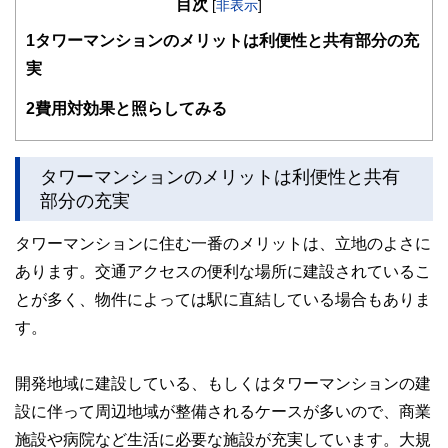
目次
その後、派遣社員として数社の金融機関を経てFPとして独
[
非表示
]
立。
1
タワーマンションのメリットは利便性と共有部分の充
大きな心配事はもちろん、ちょっとした不安でも「お金」に
関することは相談しづらい・・・。
実
そんな時気軽に相談できる存在でありたい～というポリシー
のもと、
2
費用対効果と照らしてみる
個別相談・セミナー講師・執筆活動を展開中。
新聞・テレビ等のメディアにもフィールドを広げている。
ライフプランに応じた家計のスリム化・健全化を通じて、夢
を形にするお手伝いを目指しています。
タワーマンションのメリットは利便性と共有
部分の充実
タワーマンションに住む一番のメリットは、立地のよさに
あります。交通アクセスの便利な場所に建設されているこ
とが多く、物件によっては駅に直結している場合もありま
す。
開発地域に建設している、もしくはタワーマンションの建
設に伴って周辺地域が整備されるケースが多いので、商業
施設や病院など生活に必要な施設が充実しています。大規