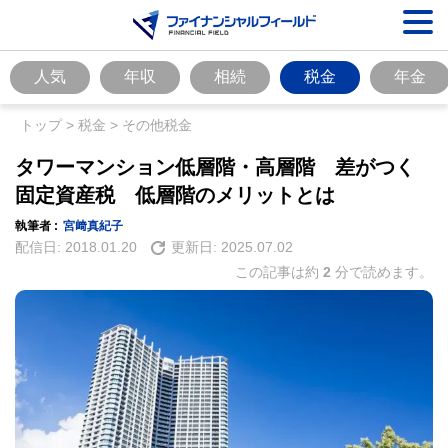
人気
年収
相続
税金
年金
トップ
>
税金
>
その他税金
タワーマンション低層階・高層階 差がつく
固定資産税 低層階のメリットとは
執筆者 :
宮﨑真紀子
配信日:
2018.01.20
更新日:
2025.07.02
この記事は約
2
分で読めます。