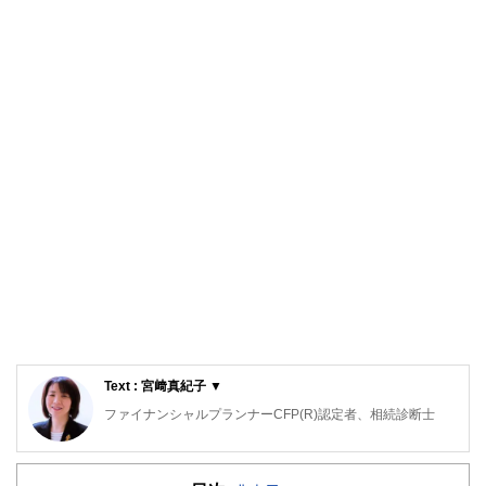
Text : 宮﨑真紀子 ▼
ファイナンシャルプランナーCFP(R)認定者、相続診断士
大阪府出身。同志社大学経済学部卒業後、５年間繊維メーカ
ーに勤務。