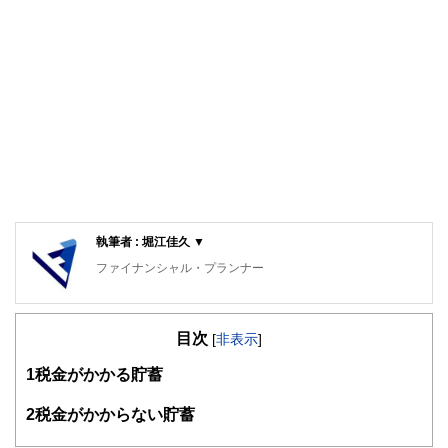
執筆者 : 堀江佳久 ▼
ファイナンシャル・プランナー
中小企業診断士
早稲田大学理工学部卒業。副業OKの会社に勤務する現役の
目次
理科系サラリーマン部長。趣味が貯金であり、株・FX・仮
[
非表示
]
想通貨を運用し、毎年利益を上げている。サラリーマンの立
1
税金がかかる貯蓄
場でお金に関することをアドバイスすることをライフワーク
にしている。
2
税金がかからない貯蓄