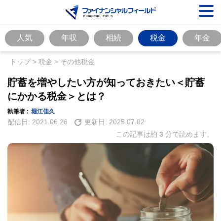
人気
年収
相続
税金
年金
トップ
>
税金
>
その他税金
貯蓄を増やしたい方が知っておきたい＜貯蓄
にかかる税金＞とは？
執筆者 :
堀江佳久
配信日:
2021.06.26
更新日:
2025.07.02
この記事は約
3
分で読めます。