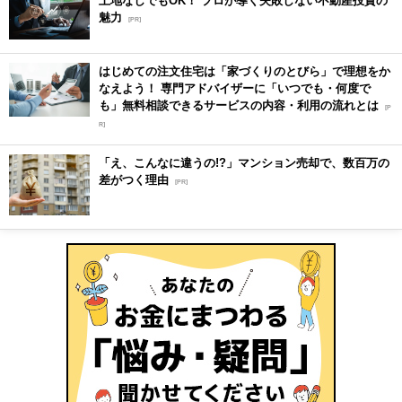
土地なしでもOK！ プロが導く失敗しない不動産投資の
魅力
[PR]
はじめての注文住宅は「家づくりのとびら」で理想をか
なえよう！ 専門アドバイザーに「いつでも・何度で
も」無料相談できるサービスの内容・利用の流れとは
[P
R]
「え、こんなに違うの!?」マンション売却で、数百万の
差がつく理由
[PR]