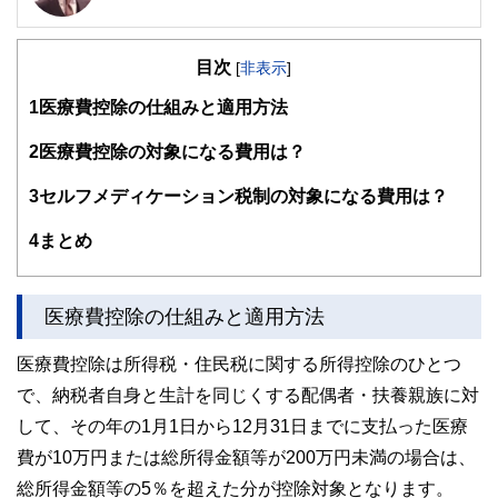
2級ファイナンシャルプランニング技能士、管理業務主任
者、第一種証券外務員、ビジネス法務リーダー、ビジネス会
目次
計検定2級
[
非表示
]
製造業の品質・コスト・納期管理業務を経験し、Plan（計
1
医療費控除の仕組みと適用方法
画）→ Do（実行）→ Check（評価）→ Act（改善）のPDCA
サイクルを重視したコンサルタント業務を行っています。
特に人生で最も高額な買い物である不動産と各種保険は人生
2
医療費控除の対象になる費用は？
の資金計画に大きな影響を与えます。
資金計画やリスク管理の乱れは最終的に老後貧困・老後破た
3
セルフメディケーション税制の対象になる費用は？
んとして表れます。
独立系ファイナンシャルプランナーとして顧客利益を最優先
4
まとめ
し、資金計画改善のお手伝いをしていきます。
http://conserve-investment.livedoor.biz/
医療費控除の仕組みと適用方法
医療費控除は所得税・住民税に関する所得控除のひとつ
で、納税者自身と生計を同じくする配偶者・扶養親族に対
して、その年の1月1日から12月31日までに支払った医療
費が10万円または総所得金額等が200万円未満の場合は、
総所得金額等の5％を超えた分が控除対象となります。