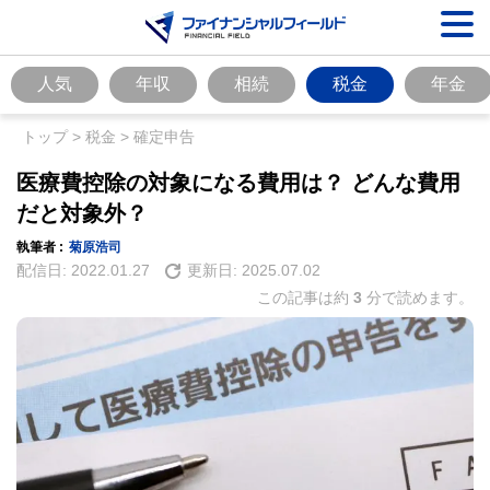
人気
年収
相続
税金
年金
トップ
>
税金
>
確定申告
医療費控除の対象になる費用は？ どんな費用
だと対象外？
執筆者 :
菊原浩司
配信日:
2022.01.27
更新日:
2025.07.02
この記事は約
3
分で読めます。