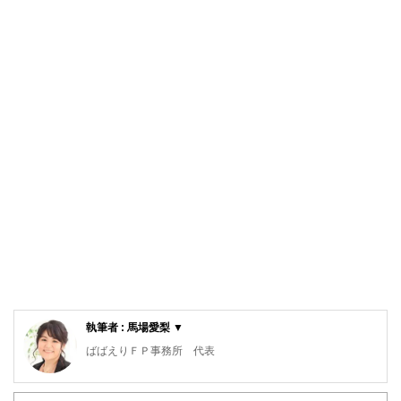
執筆者 : 馬場愛梨 ▼
ばばえりＦＰ事務所 代表
自身が過去に「貧困女子」状態でつらい思いをしたことか
ら、お金について猛勉強。銀行・保険・不動産などお金にま