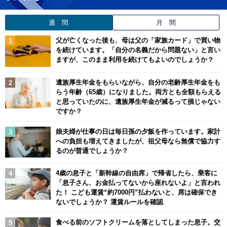
週 間
月 間
父が亡くなった後も、母は父の「家族カード」で買い物
を続けています。「自分の名義だから問題ない」と言い
ますが、このまま利用を続けてもよいのでしょうか？
遺族厚生年金をもらいながら、自分の老齢厚生年金をも
らう年齢（65歳）になりました。両方とも全額もらえる
と思っていたのに、遺族厚生年金が減るって損じゃない
ですか？
娘夫婦が仕事の日は毎日孫の夕飯を作っています。家計
への負担も増えてきましたが、祖父母なら無償で協力す
るのが普通でしょうか？
4歳の息子と「新幹線の自由席」で帰省したら、乗客に
「息子さん、お金払ってないから座れないよ」と言われ
た！ こども運賃“約7000円”払わないと、席は確保でき
ないでしょうか？ 運賃ルールを確認
食べる前のソフトクリームを落としてしまった息子。交