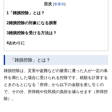
目次
つわる業界での勤務を経て、独立。
[
非表示
]
過去の自分のような、お金や仕事で悩みを抱えつつ毎日がん
1
「雑損控除」とは？
ばる人の良き相談相手となれるよう日々邁進中。むずかしい
と思われて避けられがち、でも大切なお金の話を、ゆるくほ
2
雑損控除の対象になる損害
ぐしてお伝えする仕事をしています。平成元年生まれの大阪
人。
3
雑損控除を受ける方法は？
https://babaeri.com/
4
おわりに
「雑損控除」とは？
雑損控除は、災害や盗難などの被害に遭った人が一定の条
件を満たした場合に受けられる控除です。税額を計算する
ときのもとになる「所得」から以下の金額を差し引くの
で、その分、所得税や住民税の負担を減らせます（所得控
除）。