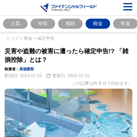
人気
年収
相続
税金
年金
トップ
>
税金
>
確定申告
災害や盗難の被害に遭ったら確定申告!? 「雑
損控除」とは？
執筆者 :
馬場愛梨
配信日:
2023.02.25
更新日:
2025.07.02
この記事は約
3
分で読めます。