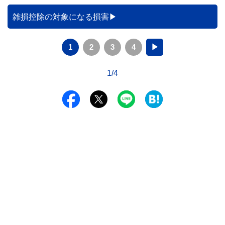
雑損控除の対象になる損害
1
2
3
4
▶
1/4