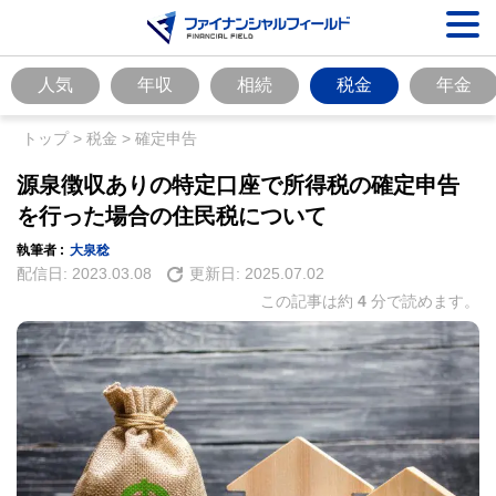
人気
年収
相続
税金
年金
トップ
>
税金
>
確定申告
源泉徴収ありの特定口座で所得税の確定申告
を行った場合の住民税について
執筆者 :
大泉稔
配信日:
2023.03.08
更新日:
2025.07.02
この記事は約
4
分で読めます。