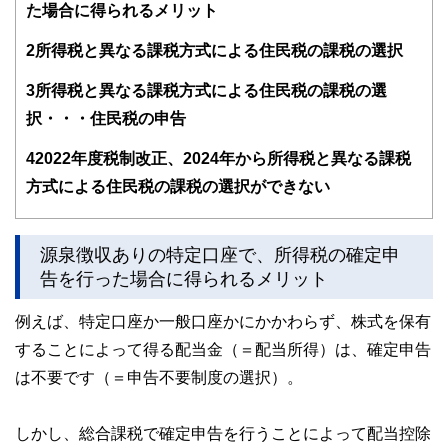
た場合に得られるメリット
てきました。ご相談を頂く属性と内容は、６５歳以上のリタ
イアメント層と３０〜５０歳代の独身女性からは、生命保険
2
所得税と異なる課税方式による住民税の課税の選択
や投資、それに不動産。また２０〜３０歳代の若年経営者か
らは、生命保険や損害保険、それにリーガル関連。趣味はス
3
所得税と異なる課税方式による住民税の課税の選
ポーツジム、箱根の温泉巡り、そして株式投資。最近はアメ
リカ株にはまっています。
択・・・住民税の申告
4
2022年度税制改正、2024年から所得税と異なる課税
方式による住民税の課税の選択ができない
源泉徴収ありの特定口座で、所得税の確定申
告を行った場合に得られるメリット
例えば、特定口座か一般口座かにかかわらず、株式を保有
することによって得る配当金（＝配当所得）は、確定申告
は不要です（＝申告不要制度の選択）。
しかし、総合課税で確定申告を行うことによって配当控除