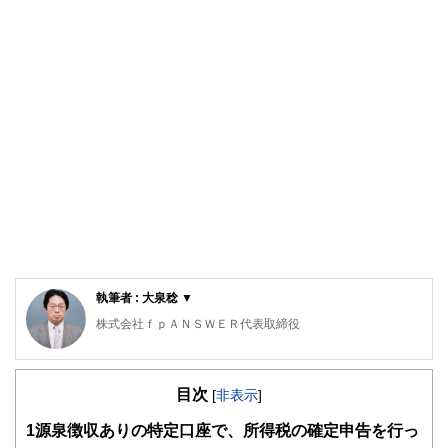
執筆者 : 大泉稔 ▼
株式会社ｆｐＡＮＳＷＥＲ代表取締役
専門学校東京スクールオブビジネス非常勤講師
明星大学卒業、放送大学大学院在学。
目次
刑務所職員、電鉄系タクシー会社事故係、社会保険庁ねんき
[
非表示
]
ん電話相談員、独立系ＦＰ会社役員、保険代理店役員を経て
1
源泉徴収ありの特定口座で、所得税の確定申告を行っ
現在に至っています。講師や執筆者として広く情報発信する
機会もありますが、最近では個別にご相談を頂く機会が増え