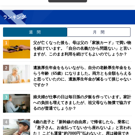
ランキング
週 間
月 間
父が亡くなった後も、母は父の「家族カード」で買い物
を続けています。「自分の名義だから問題ない」と言い
ますが、このまま利用を続けてもよいのでしょうか？
遺族厚生年金をもらいながら、自分の老齢厚生年金をも
らう年齢（65歳）になりました。両方とも全額もらえる
と思っていたのに、遺族厚生年金が減るって損じゃない
ですか？
娘夫婦が仕事の日は毎日孫の夕飯を作っています。家計
への負担も増えてきましたが、祖父母なら無償で協力す
るのが普通でしょうか？
4歳の息子と「新幹線の自由席」で帰省したら、乗客に
「息子さん、お金払ってないから座れないよ」と言われ
た！ こども運賃“約7000円”払わないと、席は確保でき