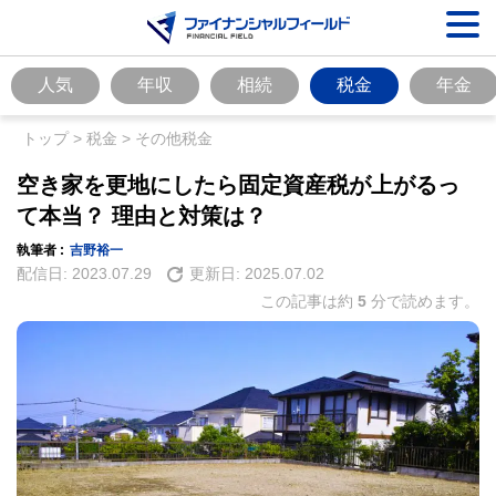
人気
年収
相続
税金
年金
トップ
>
税金
>
その他税金
空き家を更地にしたら固定資産税が上がるっ
て本当？ 理由と対策は？
執筆者 :
吉野裕一
配信日:
2023.07.29
更新日:
2025.07.02
この記事は約
5
分で読めます。