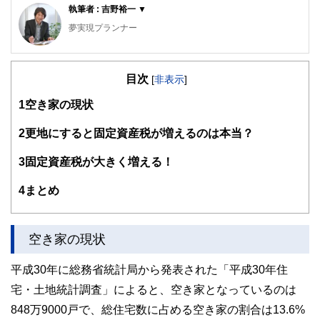
執筆者 : 吉野裕一 ▼
夢実現プランナー
2級ファイナンシャルプランニング技能士／2級DCプランナ
ー／住宅ローンアドバイザーなどの資格を保有し、相談され
目次
る方が安心して過ごせるプランニングを行うための総括的な
[
非表示
]
提案を行う
1
空き家の現状
各種セミナーやコラムなど多数の実績があり、定評を受けて
いる
2
更地にすると固定資産税が増えるのは本当？
https://moneysmith.biz
3
固定資産税が大きく増える！
4
まとめ
空き家の現状
平成30年に総務省統計局から発表された「平成30年住
宅・土地統計調査」によると、空き家となっているのは
848万9000戸で、総住宅数に占める空き家の割合は13.6%