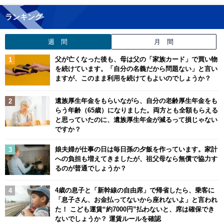
ランキング
週 間
月 間
父が亡くなった後も、母は父の「家族カード」で買い物
を続けています。「自分の名義だから問題ない」と言い
ますが、このまま利用を続けてもよいのでしょうか？
遺族厚生年金をもらいながら、自分の老齢厚生年金をも
らう年齢（65歳）になりました。両方とも全額もらえる
と思っていたのに、遺族厚生年金が減るって損じゃない
ですか？
娘夫婦が仕事の日は毎日孫の夕飯を作っています。家計
への負担も増えてきましたが、祖父母なら無償で協力す
るのが普通でしょうか？
4歳の息子と「新幹線の自由席」で帰省したら、乗客に
「息子さん、お金払ってないから座れないよ」と言われ
た！ こども運賃“約7000円”払わないと、席は確保でき
ないでしょうか？ 運賃ルールを確認