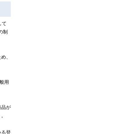
して
の制
ため、
一般用
薬品が
う。
いる登