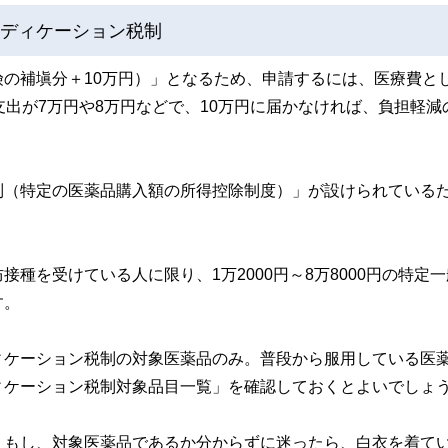
メディケーション税制
の補塡分＋10万円）」となるため、申請するには、医療費と
支出が7万円や8万円などで、10万円に届かなければ、負担軽減
制（特定の医薬品購入額の所得控除制度）」が設けられている
種を受けている人に限り、1万2000円～8万8000円の特定
す。
ィケーション税制の対象医薬品のみ。普段から服用している医
ィケーション税制対象品目一覧」を確認しておくとよいでしょ
。もし、対象医薬品であるか分からずに迷ったら、白衣を着て