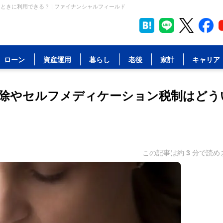
ときに利用できる？ | ファイナンシャルフィールド
ローン
資産運用
暮らし
老後
家計
キャリア
費控除やセルフメディケーション税制はどう
この記事は約
3
分で読め