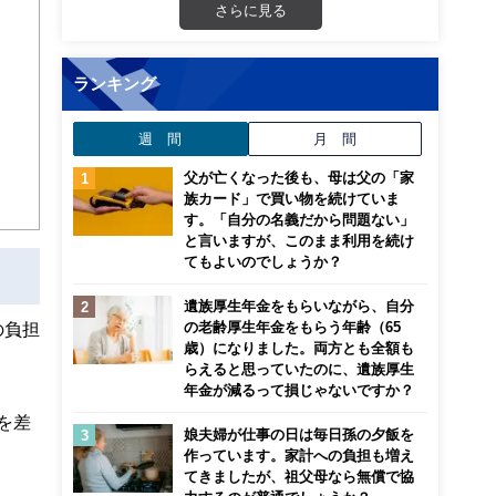
さらに見る
画立
ランキング
ンナ
迎
週 間
月 間
こ
父が亡くなった後も、母は父の「家
族カード」で買い物を続けていま
す。「自分の名義だから問題ない」
と言いますが、このまま利用を続け
てもよいのでしょうか？
遺族厚生年金をもらいながら、自分
の老齢厚生年金をもらう年齢（65
の負担
歳）になりました。両方とも全額も
らえると思っていたのに、遺族厚生
年金が減るって損じゃないですか？
を差
娘夫婦が仕事の日は毎日孫の夕飯を
。
作っています。家計への負担も増え
てきましたが、祖父母なら無償で協