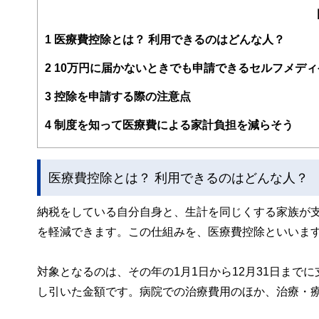
編集部のメンバーは、ファイナンシャルプランナーの資格
案から記事掲載まですべての工程に関わることで、読者目
1
医療費控除とは？ 利用できるのはどんな人？
FinancialFieldの特徴は、ファイナンシャルプラ
2
10万円に届かないときでも申請できるセルフメデ
ー、公認会計士、社会保険労務士、行政書士、投資アナリ
え、むずかしく感じられる年金や税金、相続、保険、ロー
3
控除を申請する際の注意点
このように編集経験豊富なメンバーと金融や経済に精通し
4
制度を知って医療費による家計負担を減らそう
と、読み応えのあるコンテンツと確かな情報発信を実現し
私たちは、快適でより良い生活のアイデアを提供するお金
医療費控除とは？ 利用できるのはどんな人？
納税をしている自分自身と、生計を同じくする家族が
を軽減できます。この仕組みを、医療費控除といいま
対象となるのは、その年の1月1日から12月31日まで
し引いた金額です。病院での治療費用のほか、治療・