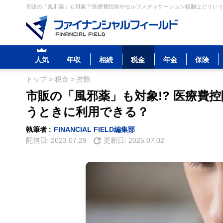
市販の「風邪薬」も対象!? 医療費控除やセルフメディケーション税制はどういう
人気
年収
相続
税金
年金
保険
トップ
>
税金
>
控除
市販の「風邪薬」も対象!? 医療
うときに利用できる？
執筆者 :
FINANCIAL FIELD編集部
配信日:
2023.07.29
更新日:
2025.07.02