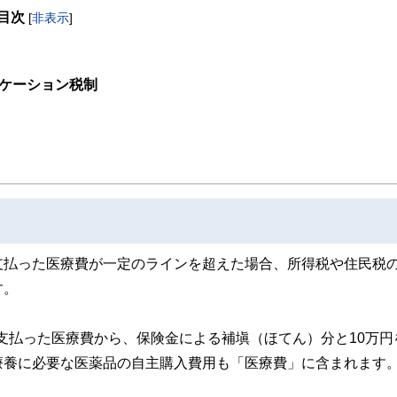
目次
[
非表示
]
取得者を中心に「お金や暮らし」に関する書籍・雑誌の編集経験者で構成され、企
線のコンテンツを追求しています。
ンナー、弁護士、税理士、宅地建物取引士、相続診断士、住宅ローンアドバイザー、DCプラ
ィケーション税制
スト、キャリアコンサルタントなど150名以上の有資格者を執筆者・監修者として
ンなどの話をわかりやすく発信している点です。
た執筆者・監修者による執筆体制を築くことで、内容のわかりやすさはもちろんの
ています。
のコンシェルジュを目指します。
支払った医療費が一定のラインを超えた場合、所得税や住民税
す。
に支払った医療費から、保険金による補塡（ほてん）分と10万円
療養に必要な医薬品の自主購入費用も「医療費」に含まれます