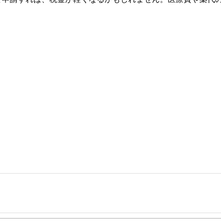
事を、日々の暮らしにどのような影響を与えるかという視点で、お金の知識がない方でも理