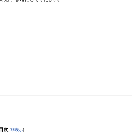
目次
[
非表示
]