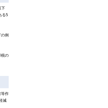
以下
ある5
どの例
得税の
書等作
軽減