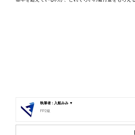
執筆者 : 入船みみ ▼
FP2級