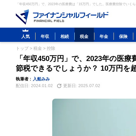
「年収450万円」で、2023年の医療費は「15万円」でした。医療費控除でいく
人気
年収
相続
税金
年金
保険
トップ
>
税金
>
控除
「年収450万円」で、2023年の医
節税できるでしょうか？ 10万円
執筆者 :
入船みみ
配信日:
2024.01.02
更新日:
2025.07.02