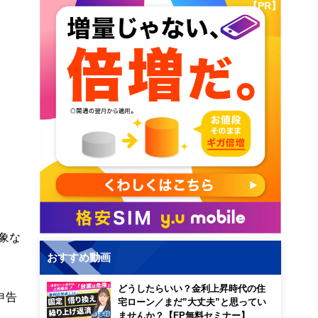
【PR】
象な
おすすめ動画
どうしたらいい？金利上昇時代の住
申告
宅ローン／まだ”大丈夫”と思ってい
ませんか？【FP無料セミナー】