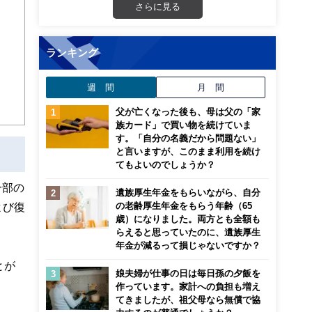
さらに見る
ランキング
週 間
月 間
父が亡くなった後も、母は父の「家
族カード」で買い物を続けていま
す。「自分の名義だから問題ない」
と言いますが、このまま利用を続け
てもよいのでしょうか？
一部の
遺族厚生年金をもらいながら、自分
の老齢厚生年金をもらう年齢（65
よび復
歳）になりました。両方とも全額も
らえると思っていたのに、遺族厚生
年金が減るって損じゃないですか？
とが
娘夫婦が仕事の日は毎日孫の夕飯を
作っています。家計への負担も増え
てきましたが、祖父母なら無償で協