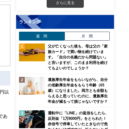
解でき
さらに見る
画立
ランキング
ンナ
週 間
月 間
迎
父が亡くなった後も、母は父の「家
こ
族カード」で買い物を続けていま
す。「自分の名義だから問題ない」
と言いますが、このまま利用を続け
てもよいのでしょうか？
遺族厚生年金をもらいながら、自分
の老齢厚生年金をもらう年齢（65
歳）になりました。両方とも全額も
円以
らえると思っていたのに、遺族厚生
年金が減るって損じゃないですか？
運転中に「LINE」の返信をしたら、
であ
反則金「1万8000円」をとられた！
赤信号で停車していたときなので危