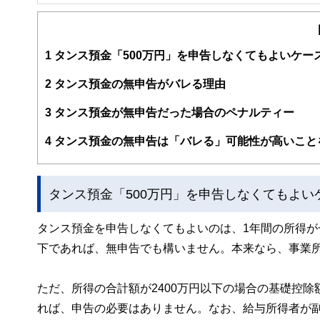
FinancialField編集部は、金融、経済に関する記
るようわかりやすく発信しています。
編集部のメンバーは、ファイナンシャルプランナーの資格
案から記事掲載まですべての工程に関わることで、読者目
1
タンス預金「500万円」を申告しなくてもよいケー
FinancialFieldの特徴は、ファイナンシャルプラ
2
タンス預金の無申告がバレる理由
ー、公認会計士、社会保険労務士、行政書士、投資アナリ
え、むずかしく感じられる年金や税金、相続、保険、ロー
3
タンス預金が無申告だった場合のペナルティー
このように編集経験豊富なメンバーと金融や経済に精通し
4
タンス預金の無申告は「バレる」可能性が高いこと
と、読み応えのあるコンテンツと確かな情報発信を実現し
私たちは、快適でより良い生活のアイデアを提供するお金
タンス預金「500万円」を申告しなくてもよい
タンス預金を申告しなくてもよいのは、1年間の所得が
下であれば、無申告でも構いません。本来なら、事業
ただ、所得の合計額が2400万円以下の場合の基礎控
れば、申告の必要はありません。なお、給与所得者が副