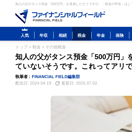
知人の父がタンス預金「500万円」を達成したそうですが、「税金の申告」はし
人気
年収
相続
税金
年金
保険
トップ
>
税金
>
その他税金
知人の父がタンス預金「500万円
ていないそうです。これってアリ
執筆者 :
FINANCIAL FIELD編集部
配信日:
2024.04.19
更新日:
2025.07.02