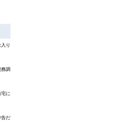
念入り
税務調
自宅に
申告だ