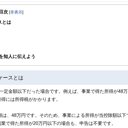
事を、日々の暮らしにどのような影響を与えるかという視点で、お金の知識がない方でも理
目次
[
非表示
]
取得者を中心に「お金や暮らし」に関する書籍・雑誌の編集経験者で構成され、企
線のコンテンツを追求しています。
スとは
ンナー、弁護士、税理士、宅地建物取引士、相続診断士、住宅ローンアドバイザー、DCプラ
スト、キャリアコンサルタントなど150名以上の有資格者を執筆者・監修者として
ンなどの話をわかりやすく発信している点です。
た執筆者・監修者による執筆体制を築くことで、内容のわかりやすさはもちろんの
を知人に伝えよう
ています。
のコンシェルジュを目指します。
ケースとは
一定金額以下だった場合です。例えば、事業で得た所得が48万
所得には所得税がかかります。
除額は、48万円です。そのため、事業による所得が当控除額以下
業で得た所得が20万円以下の場合も、申告は不要です。