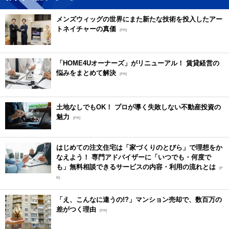
メンズウィッグの世界にまた新たな技術を投入したアー
トネイチャーの真価
[PR]
「HOME4Uオーナーズ」がリニューアル！ 賃貸経営の
悩みをまとめて解決
[PR]
土地なしでもOK！ プロが導く失敗しない不動産投資の
魅力
[PR]
はじめての注文住宅は「家づくりのとびら」で理想をか
なえよう！ 専門アドバイザーに「いつでも・何度で
も」無料相談できるサービスの内容・利用の流れとは
[P
R]
「え、こんなに違うの!?」マンション売却で、数百万の
差がつく理由
[PR]