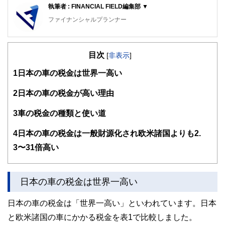
執筆者 : FINANCIAL FIELD編集部 ▼
ファイナンシャルプランナー
FinancialField編集部は、金融、経済に関する記事を、日々
の暮らしにどのような影響を与えるかという視点で、お金の
目次
知識がない方でも理解できるようわかりやすく発信していま
[
非表示
]
す。
1
日本の車の税金は世界一高い
編集部のメンバーは、ファイナンシャルプランナーの資格取
得者を中心に「お金や暮らし」に関する書籍・雑誌の編集経
2
日本の車の税金が高い理由
験者で構成され、企画立案から記事掲載まですべての工程に
関わることで、読者目線のコンテンツを追求しています。
3
車の税金の種類と使い道
FinancialFieldの特徴は、ファイナンシャルプランナー、弁
4
日本の車の税金は一般財源化され欧米諸国よりも2.
護士、税理士、宅地建物取引士、相続診断士、住宅ローンア
ドバイザー、DCプランナー、公認会計士、社会保険労務
3〜31倍高い
士、行政書士、投資アナリスト、キャリアコンサルタントな
ど150名以上の有資格者を執筆者・監修者として迎え、むず
かしく感じられる年金や税金、相続、保険、ローンなどの話
をわかりやすく発信している点です。
日本の車の税金は世界一高い
このように編集経験豊富なメンバーと金融や経済に精通した
日本の車の税金は「世界一高い」といわれています。日本
執筆者・監修者による執筆体制を築くことで、内容のわかり
やすさはもちろんのこと、読み応えのあるコンテンツと確か
と欧米諸国の車にかかる税金を表1で比較しました。
な情報発信を実現しています。