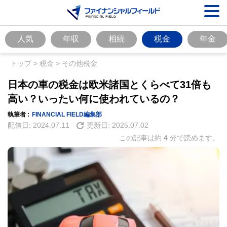
人気
年収
相続
税金
年金
トップ
>
税金
>
その他税金
日本の車の税金は欧米諸国とくらべて31倍も
高い？いったい何に使われているの？
執筆者 :
FINANCIAL FIELD編集部
配信日:
2024.07.11
更新日:
2025.07.02
この記事は約
4
分で読めます。