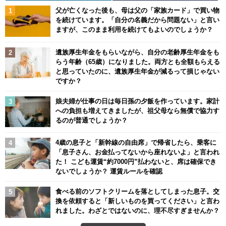
父が亡くなった後も、母は父の「家族カード」で買い物
を続けています。「自分の名義だから問題ない」と言い
ますが、このまま利用を続けてもよいのでしょうか？
遺族厚生年金をもらいながら、自分の老齢厚生年金をも
らう年齢（65歳）になりました。両方とも全額もらえる
と思っていたのに、遺族厚生年金が減るって損じゃない
ですか？
娘夫婦が仕事の日は毎日孫の夕飯を作っています。家計
への負担も増えてきましたが、祖父母なら無償で協力す
るのが普通でしょうか？
4歳の息子と「新幹線の自由席」で帰省したら、乗客に
「息子さん、お金払ってないから座れないよ」と言われ
た！ こども運賃“約7000円”払わないと、席は確保でき
ないでしょうか？ 運賃ルールを確認
食べる前のソフトクリームを落としてしまった息子。交
換を依頼すると「新しいものを買ってください」と言わ
れました。わざとではないのに、理不尽すぎませんか？