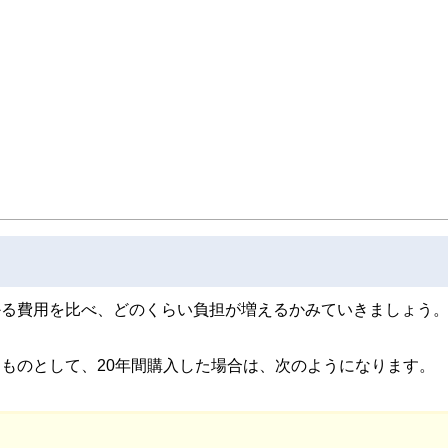
取得者を中心に「お金や暮らし」に関する書籍・雑誌の編集経験者で構成され、企
線のコンテンツを追求しています。
ンナー、弁護士、税理士、宅地建物取引士、相続診断士、住宅ローンアドバイザー、DCプラ
スト、キャリアコンサルタントなど150名以上の有資格者を執筆者・監修者として
ンなどの話をわかりやすく発信している点です。
た執筆者・監修者による執筆体制を築くことで、内容のわかりやすさはもちろんの
ています。
のコンシェルジュを目指します。
かかる費用を比べ、どのくらい負担が増えるかみていきましょう
るものとして、20年間購入した場合は、次のようになります。