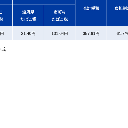
合計税額
負担割
こ
道府県
市町村
税
たばこ税
たばこ税
0円
21.40円
131.04円
357.61円
61.7
作成