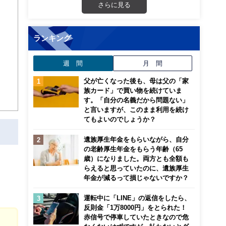
画立
さらに見る
ンナ
ランキング
迎
週 間
月 間
こ
父が亡くなった後も、母は父の「家
族カード」で買い物を続けていま
す。「自分の名義だから問題ない」
と言いますが、このまま利用を続け
てもよいのでしょうか？
遺族厚生年金をもらいながら、自分
の老齢厚生年金をもらう年齢（65
。
歳）になりました。両方とも全額も
らえると思っていたのに、遺族厚生
年金が減るって損じゃないですか？
運転中に「LINE」の返信をしたら、
反則金「1万8000円」をとられた！
赤信号で停車していたときなので危