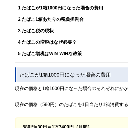
編集部のメンバーは、ファイナンシャルプランナーの資格
案から記事掲載まですべての工程に関わることで、読者目
1
たばこが1箱1000円になった場合の費用
FinancialFieldの特徴は、ファイナンシャルプラ
2
たばこ1箱あたりの税負担割合
ー、公認会計士、社会保険労務士、行政書士、投資アナリ
え、むずかしく感じられる年金や税金、相続、保険、ロー
3
たばこ税の現状
このように編集経験豊富なメンバーと金融や経済に精通し
4
たばこの増税はなぜ必要？
と、読み応えのあるコンテンツと確かな情報発信を実現し
私たちは、快適でより良い生活のアイデアを提供するお金
5
たばこ増税はWIN-WINな政策
たばこが1箱1000円になった場合の費用
現在の価格と1箱1000円になった場合のそれぞれに
現在の価格（580円）のたばこを1日当たり1箱消費す
580円×30日＝1万7400円（月間）