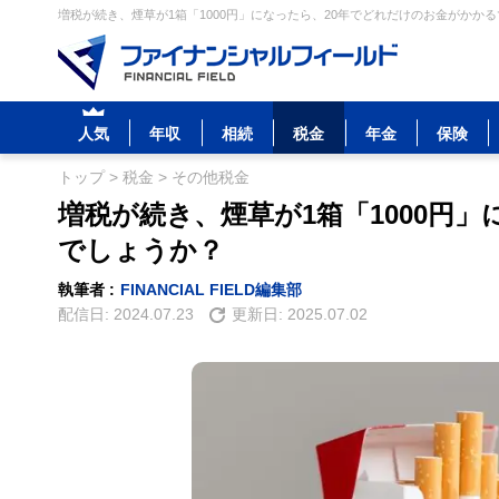
増税が続き、煙草が1箱「1000円」になったら、20年でどれだけのお金がかかる
人気
年収
相続
税金
年金
保険
トップ
>
税金
>
その他税金
増税が続き、煙草が1箱「1000円
でしょうか？
執筆者 :
FINANCIAL FIELD編集部
配信日:
2024.07.23
更新日:
2025.07.02