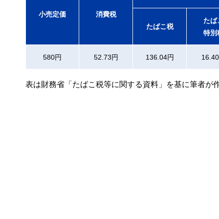
小売定価
消費税
たば
たばこ税
特別
580円
52.73円
136.04円
16.4
表は財務省「たばこ税等に関する資料」を基に筆者が