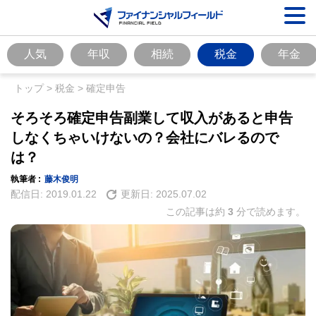
人気
年収
相続
税金
年金
トップ
>
税金
>
確定申告
そろそろ確定申告副業して収入があると申告
しなくちゃいけないの？会社にバレるので
は？
執筆者 :
藤木俊明
配信日:
2019.01.22
更新日:
2025.07.02
この記事は約
3
分で読めます。