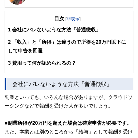
明治大学リバティアカデミー講師
ビジネスコンテンツ制作の有限会社ガーデンシティ・プラン
目次
ニングを28年間経営。その実績から明治大学リバティアカデ
[
非表示
]
ミーでライティングの講師をつとめています。7年前から
1
会社にバレないような方法「普通徴収」
「ローリスク独立」の執筆活動をはじめ、副業・起業関連の
記事を夕刊フジ、東洋経済などに寄稿しています。副業解禁
時代を迎え、「収入の多角化」こそほんとうの働き方改革だ
2
「収入」と「所得」は違うので所得を20万円以下に
と考えています。
して申告を回避
3
費用って何が認められるの？
会社にバレないような方法「普通徴収」
副業といっても、いろんな場合がありますが、クラウドソ
ーシングなどで報酬を受けた人が多いでしょう。
■副業所得が20万円を超えた場合は確定申告が必要です。
また、本業とは別のところから「給与」として報酬を受け