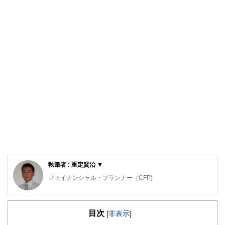
執筆者 : 重定賢治 ▼
ファイナンシャル・プランナー（CFP)
明治大学法学部法律学科を卒業後、金融機関にて資産運用業
務に従事。
目次
ファイナンシャル・プランナー（FP）の上級資格である
[
非表示
]
「CFP®資格」を取得後、2007年に開業。