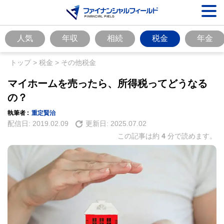
人気
年収
相続
税金
年金
トップ
>
税金
>
その他税金
マイホームを売ったら、所得税ってどうなる
の？
執筆者 :
重定賢治
配信日:
2019.02.09
更新日:
2025.07.02
この記事は約
4
分で読めます。