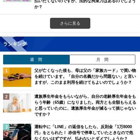
払いたくないのですが、法的な拘束力はあるのでしょう
か？
さらに見る
ランキング
週 間
月 間
父が亡くなった後も、母は父の「家族カード」で買い物
を続けています。「自分の名義だから問題ない」と言い
ますが、このまま利用を続けてもよいのでしょうか？
遺族厚生年金をもらいながら、自分の老齢厚生年金をも
らう年齢（65歳）になりました。両方とも全額もらえる
と思っていたのに、遺族厚生年金が減るって損じゃない
ですか？
運転中に「LINE」の返信をしたら、反則金「1万8000
円」をとられた！ 赤信号で停車していたときなので危
なくないはずですが、払わないとダメでしょうか？