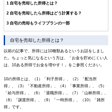
1
自宅を売却した所得とは？
子育て世帯や退職準備世帯を中心に「暮らしとお金」の相談
業務を行う。
2
自宅を売却したら所得はどう計算する？
また、全国商工会連合会の「エキスパートバンク」にCFP®
資格保持者として登録。
3
自宅の売却もライフプランの一部
法人向け福利厚生制度「ワーク・ライフ・バランス相談室」
を提案し、企業にお勤めの役員・従業員が抱えている「暮ら
しとお金」についてのお悩み相談も行う。
自宅を売却した所得とは？
2017年、独立行政法人日本学生支援機構の「スカラシッ
プ・アドバイザー」に認定され、高等学校やPTA向けに奨学
以前の記事で、所得には10種類あるというお話をしまし
金のセミナー・相談会を通じ、国の事業として教育の格差な
ど社会問題の解決にも取り組む。
た。ちょっと気になるという方は、「お金を貯めにくい人
https://fpofficekaientai.wixsite.com/fp-office-kaientai
は、10ある所得でお金を増やす！」をご参照ください。
10の所得とは、（1）「利子所得」、（2）「配当所
得」、（3）「不動産所得」、（4）「事業所得」、（5）
「給与所得」、（6）「退職所得」、（7）「山林所得」、
（8）「譲渡所得」、（9）「一時所得」、（10）「雑所
得」です。