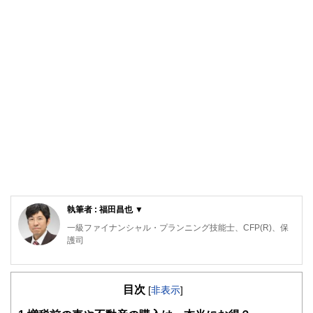
執筆者 : 福田昌也 ▼
一級ファイナンシャル・プランニング技能士、CFP(R)、保
護司
1972年大阪市浪速区生まれ。1996年沖縄に移住。
2007年にFPとして独立。ライフプランニングや保険証券分
目次
析、相続対策などの相談業務を手掛ける傍ら、年間100本以
[
非表示
]
上の講演会やセミナーを開催。夜はミュージシャン（脱力ク