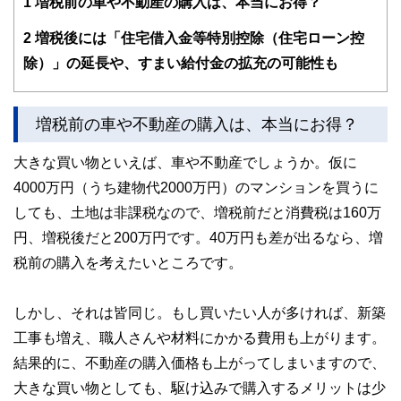
1
増税前の車や不動産の購入は、本当にお得？
ラブBAND)として活動。最近ではリタイアメントプランニン
グの一環として詩吟にハマっている。
2
増税後には「住宅借入金等特別控除（住宅ローン控
除）」の延長や、すまい給付金の拡充の可能性も
増税前の車や不動産の購入は、本当にお得？
大きな買い物といえば、車や不動産でしょうか。仮に
4000万円（うち建物代2000万円）のマンションを買うに
しても、土地は非課税なので、増税前だと消費税は160万
円、増税後だと200万円です。40万円も差が出るなら、増
税前の購入を考えたいところです。
しかし、それは皆同じ。もし買いたい人が多ければ、新築
工事も増え、職人さんや材料にかかる費用も上がります。
結果的に、不動産の購入価格も上がってしまいますので、
大きな買い物としても、駆け込みで購入するメリットは少