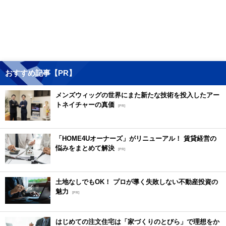
おすすめ記事【PR】
メンズウィッグの世界にまた新たな技術を投入したアー
トネイチャーの真価
[PR]
「HOME4Uオーナーズ」がリニューアル！ 賃貸経営の
悩みをまとめて解決
[PR]
土地なしでもOK！ プロが導く失敗しない不動産投資の
魅力
[PR]
はじめての注文住宅は「家づくりのとびら」で理想をか