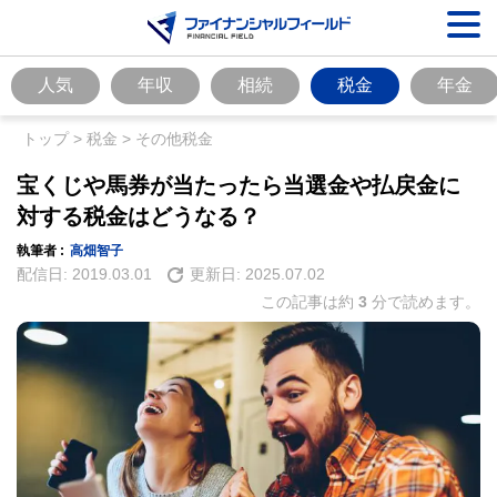
人気
年収
相続
税金
年金
トップ
>
税金
>
その他税金
宝くじや馬券が当たったら当選金や払戻金に
対する税金はどうなる？
執筆者 :
高畑智子
配信日:
2019.03.01
更新日:
2025.07.02
この記事は約
3
分で読めます。