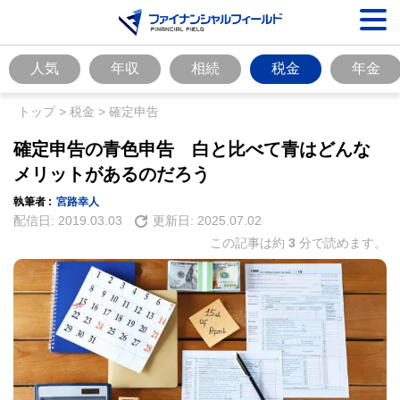
人気
年収
相続
税金
年金
トップ
>
税金
>
確定申告
確定申告の青色申告 白と比べて青はどんな
メリットがあるのだろう
執筆者 :
宮路幸人
配信日:
2019.03.03
更新日:
2025.07.02
この記事は約
3
分で読めます。