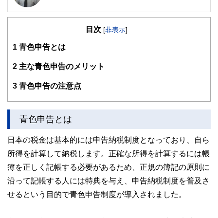
不動産・相続に強みがあります。会計事務所勤務が長く実務
経験が豊富です。フットワ－クが軽くお客様のニーズに応え
目次
るよう日々努力しております。また離島支援活動も積極的に
[
非表示
]
行っております。
1
青色申告とは
2
主な青色申告のメリット
3
青色申告の注意点
青色申告とは
日本の税金は基本的には申告納税制度となっており、自ら
所得を計算して納税します。正確な所得を計算するには帳
簿を正しく記帳する必要があるため、正規の簿記の原則に
沿って記帳する人には特典を与え、申告納税制度を普及さ
せるという目的で青色申告制度が導入されました。