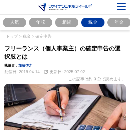
人気
年収
相続
税金
年金
トップ
>
税金
>
確定申告
フリーランス（個人事業主）の確定申告の選
択肢とは
執筆者 :
加藤啓之
配信日:
2019.04.14
更新日:
2025.07.02
この記事は約
3
分で読めます。