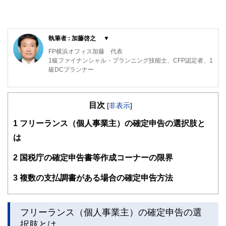
執筆者 : 加藤啓之 ▼
FP横浜オフィス加藤 代表
1級ファイナンシャル・プランニング技能士、CFP認定者、1
級DCプランナー
日本証券アナリスト協会検定会員、1級証券外務員
大手資産運用会社、大手企業年金基金で勤務ののち独立。
目次
[
非表示
]
資産運用、iDeCo加入等を中心に個人相談を展開。
企業の退職金制度のコンサル、確定拠出年金制度の導入支
1
フリーランス（個人事業主）の確定申告の選択肢と
援、独自性のある継続教育など法人ビジネスも展開。
は
https://fpyokohamakato.amebaownd.com/
2
国税庁の確定申告書等作成コーナーの限界
3
複数の支払調書がある場合の確定申告方法
フリーランス（個人事業主）の確定申告の選
択肢とは