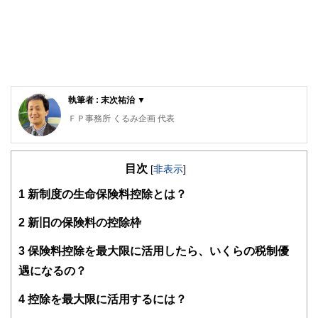
執筆者 : 末次祐治 ▼
ＦＰ事務所 くるみ企画 代表
確定拠出年金相談ねっと認定FP、2級ファイナンシャル・プ
ランニング技能士、AFP（日本FP協会）、企業年金管理士
目次
（確定拠出年金）。
[
非表示
]
1
新制度の生命保険料控除とは？
大学卒業後、旅行会社、外資系生命保険会社勤務を経て、フ
ァイナンシャル・プランナー（FP）として独立。
2
新旧の保険料の控除枠
「老後資金の不安をゼロにする」特に中小零細企業の退職金
を大企業、公務員並みの2000万円以上にするというミッシ
3
保険料控除を最大限に活用したら、いくらの税制優
ョンのもと、マネーセミナーや個別相談、中小企業に確定拠
遇になるの？
出年金の導入支援を行っている。金融商品は出口が大事。
「一生のお付き合い」がモットー。
4
控除を最大限に活用するには？
FP事務所 くるみ企画