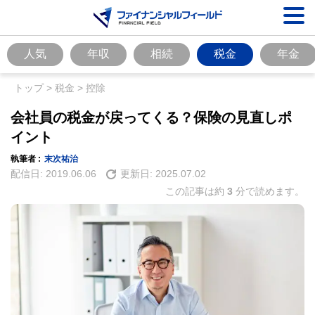
人気
年収
相続
税金
年金
トップ
>
税金
>
控除
会社員の税金が戻ってくる？保険の見直しポ
イント
執筆者 :
末次祐治
配信日:
2019.06.06
更新日:
2025.07.02
この記事は約
3
分で読めます。