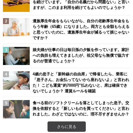
を続けています。「自分の名義だから問題ない」と言い
ますが、このまま利用を続けてもよいのでしょうか？
遺族厚生年金をもらいながら、自分の老齢厚生年金をも
らう年齢（65歳）になりました。両方とも全額もらえる
と思っていたのに、遺族厚生年金が減るって損じゃない
ですか？
娘夫婦が仕事の日は毎日孫の夕飯を作っています。家計
への負担も増えてきましたが、祖父母なら無償で協力す
るのが普通でしょうか？
4歳の息子と「新幹線の自由席」で帰省したら、乗客に
「息子さん、お金払ってないから座れないよ」と言われ
た！ こども運賃“約7000円”払わないと、席は確保でき
ないでしょうか？ 運賃ルールを確認
食べる前のソフトクリームを落としてしまった息子。交
換を依頼すると「新しいものを買ってください」と言わ
れました。わざとではないのに、理不尽すぎませんか？
さらに見る