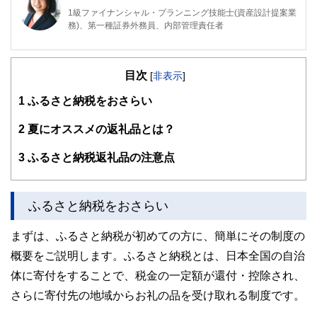
1級ファイナンシャル・プランニング技能士(資産設計提案業
務)、第一種証券外務員、内部管理責任者
東京都出身。2008年慶應義塾大学商学部卒業後、三菱UFJメ
リルリンチPB証券株式会社に入社。
目次
[
非表示
]
富裕層向け資産運用業務に従事した後、米国ボストンにおい
て、ファイナンシャルプランナーとして活動。現在は日本東
1
ふるさと納税をおさらい
京において、資産運用・保険・税制等、多様なテーマについ
て、金融記事の執筆活動を行っています
2
夏にオススメの返礼品とは？
http://fp.shitanaka.com/”
3
ふるさと納税返礼品の注意点
ふるさと納税をおさらい
まずは、ふるさと納税が初めての方に、簡単にその制度の
概要をご説明します。ふるさと納税とは、日本全国の自治
体に寄付をすることで、税金の一定額が還付・控除され、
さらに寄付先の地域からお礼の品を受け取れる制度です。