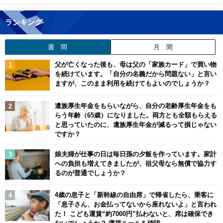
ランキング
週 間
月 間
父が亡くなった後も、母は父の「家族カード」で買い物
を続けています。「自分の名義だから問題ない」と言い
ますが、このまま利用を続けてもよいのでしょうか？
遺族厚生年金をもらいながら、自分の老齢厚生年金をも
らう年齢（65歳）になりました。両方とも全額もらえる
と思っていたのに、遺族厚生年金が減るって損じゃない
ですか？
娘夫婦が仕事の日は毎日孫の夕飯を作っています。家計
への負担も増えてきましたが、祖父母なら無償で協力す
るのが普通でしょうか？
4歳の息子と「新幹線の自由席」で帰省したら、乗客に
「息子さん、お金払ってないから座れないよ」と言われ
た！ こども運賃“約7000円”払わないと、席は確保でき