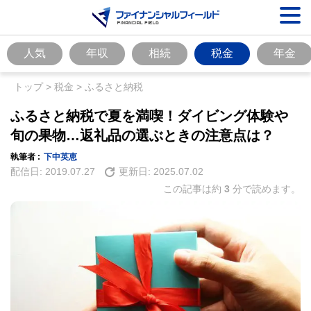
人気
年収
相続
税金
年金
トップ
>
税金
>
ふるさと納税
ふるさと納税で夏を満喫！ダイビング体験や
旬の果物…返礼品の選ぶときの注意点は？
執筆者 :
下中英恵
配信日:
2019.07.27
更新日:
2025.07.02
この記事は約
3
分で読めます。