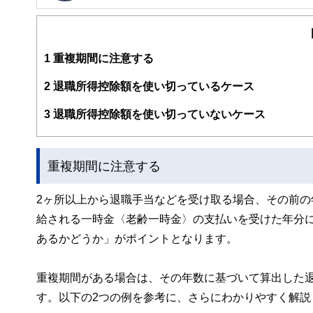
公式サイト：
https://marron-financial.com/
（保有資格）
・１級ファイナンシャル・プランニング技能士
・CFP®
・DC(確定拠出年金)プランナー
1
重複期間に注意する
・住宅ローンアドバイザー
・証券外務員
2
退職所得控除額を使い切っているケース
マネーコンサルタントとしての個人向け相談、NISA・iD
るセミナー講師のほか、金融メディアへの執筆および監修に
3
退職所得控除額を使い切っていないケース
以上の執筆・監修をこなしており、これまでの執筆・監修実
重複期間に注意する
2ヶ所以上から退職手当などを受け取る場合、その前の
給される一時金〈老齢一時金〉の支払いを受けた年分に
あるかどうか」がポイントとなります。
重複期間がある場合は、その年数に基づいて算出した
す。以下の2つの例を参考に、さらにわかりやすく解説