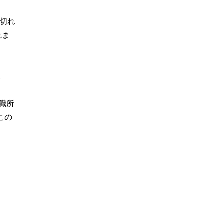
切れ
れま
。
職所
この