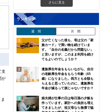
さらに見る
ランキング
週 間
月 間
父が亡くなった後も、母は父の「家
族カード」で買い物を続けていま
す。「自分の名義だから問題ない」
と言いますが、このまま利用を続け
てもよいのでしょうか？
遺族厚生年金をもらいながら、自分
て支
の老齢厚生年金をもらう年齢（65
間が
歳）になりました。両方とも全額も
らえると思っていたのに、遺族厚生
年金が減るって損じゃないですか？
娘夫婦が仕事の日は毎日孫の夕飯を
りま
作っています。家計への負担も増え
てきましたが、祖父母なら無償で協