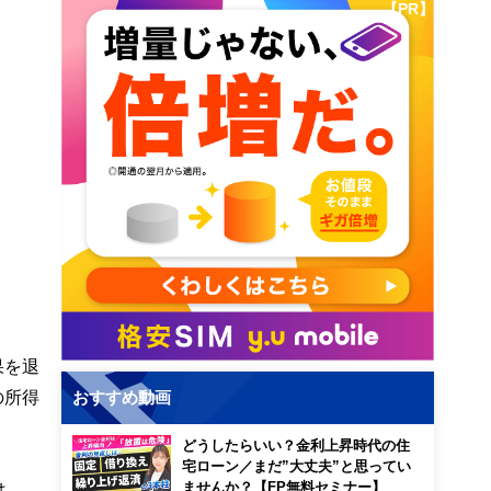
【PR】
果を退
の所得
おすすめ動画
どうしたらいい？金利上昇時代の住
宅ローン／まだ”大丈夫”と思ってい
は、
ませんか？【FP無料セミナー】