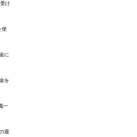
を受け
を使
時金に
時金を
職一
金の退