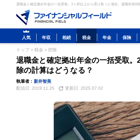
退職金と確定拠出年金の一括受取。2ヶ所以上から受け取った場合、退職所得控除
人気
年収
相続
税金
年金
保険
トップ
>
税金
>
控除
退職金と確定拠出年金の一括受取。
除の計算はどうなる？
執筆者 :
新井智美
配信日:
2019.11.25
更新日:
2025.07.02