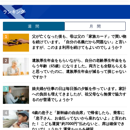
ランキング
週 間
月 間
父が亡くなった後も、母は父の「家族カード」で買い物
を続けています。「自分の名義だから問題ない」と言い
ますが、このまま利用を続けてもよいのでしょうか？
遺族厚生年金をもらいながら、自分の老齢厚生年金をも
らう年齢（65歳）になりました。両方とも全額もらえる
と思っていたのに、遺族厚生年金が減るって損じゃない
ですか？
娘夫婦が仕事の日は毎日孫の夕飯を作っています。家計
への負担も増えてきましたが、祖父母なら無償で協力す
るのが普通でしょうか？
4歳の息子と「新幹線の自由席」で帰省したら、乗客に
「息子さん、お金払ってないから座れないよ」と言われ
た！ こども運賃“約7000円”払わないと、席は確保でき
ないでしょうか？ 運賃ルールを確認