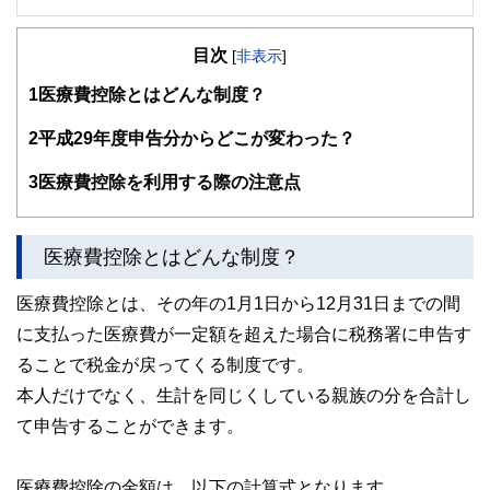
大学卒業後、情報システム会社で金融系SE（システムエン
ジニア）として勤務。子育て中の2006年にCFP資格を取
目次
得、FPとして独立。「ライフプランニング」をツールに教
[
非表示
]
育費や保険、住宅ローンなど家計に関する悩みを解決するこ
1
医療費控除とはどんな制度？
とが得意です。
2
平成29年度申告分からどこが変わった？
3
医療費控除を利用する際の注意点
医療費控除とはどんな制度？
医療費控除とは、その年の1月1日から12月31日までの間
に支払った医療費が一定額を超えた場合に税務署に申告す
ることで税金が戻ってくる制度です。
本人だけでなく、生計を同じくしている親族の分を合計し
て申告することができます。
医療費控除の金額は、以下の計算式となります。