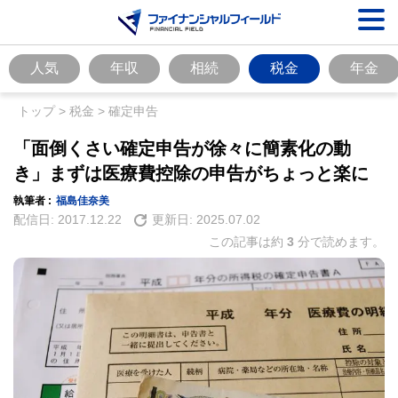
人気
年収
相続
税金
年金
トップ
>
税金
>
確定申告
「面倒くさい確定申告が徐々に簡素化の動
き」まずは医療費控除の申告がちょっと楽に
執筆者 :
福島佳奈美
配信日:
2017.12.22
更新日:
2025.07.02
この記事は約
3
分で読めます。