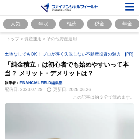
人気
年収
相続
税金
年金
トップ
>
資産運用
>
その他資産運用
土地なしでもOK！ プロが導く失敗しない不動産投資の魅力 [PR]
「純金積立」は初心者でも始めやすいって本
当？ メリット・デメリットは？
執筆者 :
FINANCIAL FIELD編集部
配信日:
2023.07.29
更新日:
2025.06.26
この記事は約
3
分で読めます。