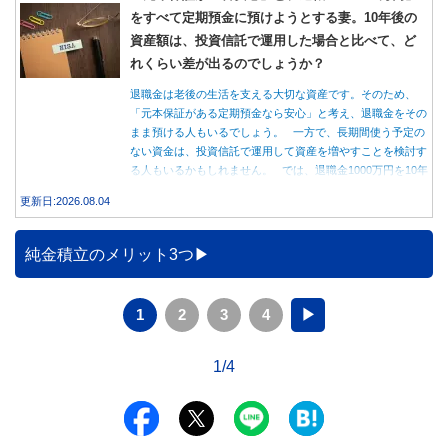
をすべて定期預金に預けようとする妻。10年後の
資産額は、投資信託で運用した場合と比べて、ど
れくらい差が出るのでしょうか？
退職金は老後の生活を支える大切な資産です。そのため、
「元本保証がある定期預金なら安心」と考え、退職金をその
まま預ける人もいるでしょう。 一方で、長期間使う予定の
ない資金は、投資信託で運用して資産を増やすことを検討す
る人もいるかもしれません。 では、退職金1000万円を10年
間運用した場合、定期預金と投資信託では資産額にどれくら
更新日:2026.08.04
い差が生まれるのでしょうか。本記事では、それぞれの特徴
を紹介するとともに、10年間運用した場合の資産額をシミュ
レーションします。
純金積立のメリット3つ
1
2
3
4
▶
1/4