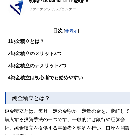
執筆者 : FINANCIAL FIELD編集部 ▼
ファイナンシャルプランナー
FinancialField編集部は、金融、経済に関する記事を、日々
の暮らしにどのような影響を与えるかという視点で、お金の
目次
知識がない方でも理解できるようわかりやすく発信していま
[
非表示
]
す。
1
純金積立とは？
編集部のメンバーは、ファイナンシャルプランナーの資格取
得者を中心に「お金や暮らし」に関する書籍・雑誌の編集経
2
純金積立のメリット3つ
験者で構成され、企画立案から記事掲載まですべての工程に
関わることで、読者目線のコンテンツを追求しています。
3
純金積立のデメリット2つ
FinancialFieldの特徴は、ファイナンシャルプランナー、弁
4
純金積立は初心者でも始めやすい
護士、税理士、宅地建物取引士、相続診断士、住宅ローンア
ドバイザー、DCプランナー、公認会計士、社会保険労務
士、行政書士、投資アナリスト、キャリアコンサルタントな
ど150名以上の有資格者を執筆者・監修者として迎え、むず
純金積立とは？
かしく感じられる年金や税金、相続、保険、ローンなどの話
をわかりやすく発信している点です。
純金積立とは、毎月一定の金額か一定量の金を、継続して
このように編集経験豊富なメンバーと金融や経済に精通した
購入する投資手法の一つです。一般的には銀行や証券会
執筆者・監修者による執筆体制を築くことで、内容のわかり
やすさはもちろんのこと、読み応えのあるコンテンツと確か
社、純金積立を提供する事業者と契約を行い、口座を開設
な情報発信を実現しています。