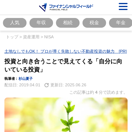
人気
年収
相続
税金
年金
トップ
>
資産運用
>
NISA
土地なしでもOK！ プロが導く失敗しない不動産投資の魅力 [PR]
投資と向き合うことで見えてくる「自分に向
いている投資」
執筆者 :
杉山夏子
配信日:
2019.04.01
更新日:
2025.06.26
この記事は約
4
分で読めます。