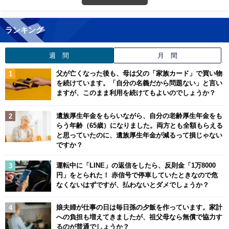
ランキング
週 間
月 間
父が亡くなった後も、母は父の「家族カード」で買い物
を続けています。「自分の名義だから問題ない」と言い
ますが、このまま利用を続けてもよいのでしょうか？
遺族厚生年金をもらいながら、自分の老齢厚生年金をも
らう年齢（65歳）になりました。両方とも全額もらえる
と思っていたのに、遺族厚生年金が減るって損じゃない
ですか？
運転中に「LINE」の返信をしたら、反則金「1万8000
円」をとられた！ 赤信号で停車していたときなので危
なくないはずですが、払わないとダメでしょうか？
娘夫婦が仕事の日は毎日孫の夕飯を作っています。家計
への負担も増えてきましたが、祖父母なら無償で協力す
るのが普通でしょうか？