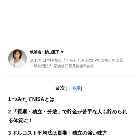
執筆者 : 杉山夏子 ▼
2018年日本FP協会「くらしとお金のFP相談室」相談員
一般社団法人 家族信託普及協会®会員
大学卒業後外資系IT企業にて金融機関のシステム営業に従
事。その後シンガポールへ移住しファンド会社に就職。
目次
[
非表示
]
帰国後ファイナンシャルプランナーの資格を取得し、資産形
成から保全にいたる多くの知識と経験を駆使し、ファイナン
1
つみたてNISAとは
シャルスタイリスト(R) として、ライフプラン、資産形成、
保険見直し、相続等の相談業務、セミナー、執筆業務を実
2
「長期・積立・分散」で貯金が苦手な人も貯められ
施。
る体質に！
3
ドルコスト平均法は長期・積立の強い味方