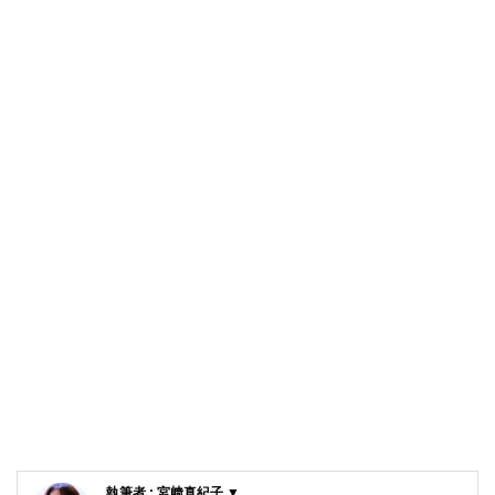
執筆者 : 宮﨑真紀子 ▼