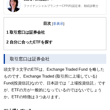
ファイナンシャルプランナーCFP(R)認定者、相続診断士
大阪府出身。同志社大学経済学部卒業後、５年間繊維メーカ
ーに勤務。
目次
その後、派遣社員として数社の金融機関を経てFPとして独
[
非表示
]
立。
1
取引窓口は証券会社
大きな心配事はもちろん、ちょっとした不安でも「お金」に
関することは相談しづらい・・・。
そんな時気軽に相談できる存在でありたい～というポリシー
2
自分に合ったETFを探す
のもと、
個別相談・セミナー講師・執筆活動を展開中。
新聞・テレビ等のメディアにもフィールドを広げている。
取引窓口は証券会社
ライフプランに応じた家計のスリム化・健全化を通じて、夢
を形にするお手伝いを目指しています。
頭文字３文字のETFは、Exchange Traded Fund を略した
ものです。Exchange Traded (取引所に上場している)
Fund(投資信託)なので、日本語では「上場投資信託」です
が、ETFの方が一般的になっているのではないでしょう
か。ETFの特徴は３つあります。