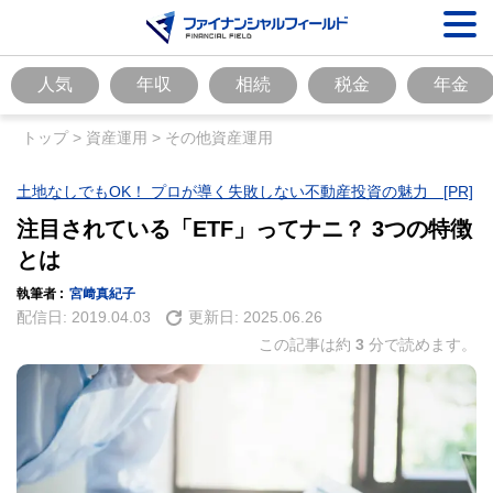
人気
年収
相続
税金
年金
トップ
>
資産運用
>
その他資産運用
土地なしでもOK！ プロが導く失敗しない不動産投資の魅力 [PR]
注目されている「ETF」ってナニ？ 3つの特徴
とは
執筆者 :
宮﨑真紀子
配信日:
2019.04.03
更新日:
2025.06.26
この記事は約
3
分で読めます。