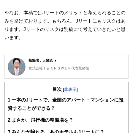
※なお、本稿ではJリートのメリットと考えられることの
みを挙げております。もちろん、Jリートにもリスクはあ
ります。Jリートのリスクは別稿にて考えていきたいと思
います。
執筆者 : 大泉稔 ▼
株式会社ｆｐＡＮＳＷＥＲ代表取締役
専門学校東京スクールオブビジネス非常勤講師
明星大学卒業、放送大学大学院在学。
目次
刑務所職員、電鉄系タクシー会社事故係、社会保険庁ねんき
[
非表示
]
ん電話相談員、独立系ＦＰ会社役員、保険代理店役員を経て
1
一本のJリートで、全国のアパート・マンションに投
現在に至っています。講師や執筆者として広く情報発信する
機会もありますが、最近では個別にご相談を頂く機会が増え
資することができる？
てきました。ご相談を頂く属性と内容は、６５歳以上のリタ
イアメント層と３０〜５０歳代の独身女性からは、生命保険
2
まさか、飛行機の整備場を？
や投資、それに不動産。また２０〜３０歳代の若年経営者か
らは、生命保険や損害保険、それにリーガル関連。趣味はス
3
みんなが憧れる、あのホテルもJリートに？
ポーツジム、箱根の温泉巡り、そして株式投資。最近はアメ