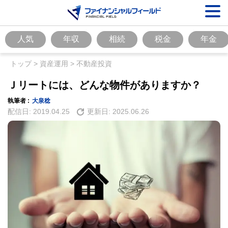
人気
年収
相続
税金
年金
トップ
>
資産運用
>
不動産投資
Ｊリートには、どんな物件がありますか？
執筆者 :
大泉稔
配信日:
2019.04.25
更新日:
2025.06.26