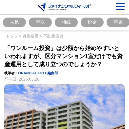
人気
年収
相続
税金
年金
トップ
>
資産運用
>
不動産投資
「ワンルーム投資」は少額から始めやすいと
いわれますが、区分マンション1室だけでも資
産運用として成り立つのでしょうか？
執筆者 :
FINANCIAL FIELD編集部
配信日:
2026.05.26