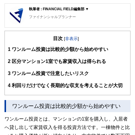
執筆者 : FINANCIAL FIELD編集部 ▼
ファイナンシャルプランナー
FinancialField編集部は、金融、経済に関する記事を、日々
の暮らしにどのような影響を与えるかという視点で、お金の
目次
知識がない方でも理解できるようわかりやすく発信していま
[
非表示
]
す。
1
ワンルーム投資は比較的少額から始めやすい
編集部のメンバーは、ファイナンシャルプランナーの資格取
得者を中心に「お金や暮らし」に関する書籍・雑誌の編集経
2
区分マンション1室でも家賃収入は得られる
験者で構成され、企画立案から記事掲載まですべての工程に
関わることで、読者目線のコンテンツを追求しています。
3
ワンルーム投資で注意したいリスク
FinancialFieldの特徴は、ファイナンシャルプランナー、弁
4
利回りだけでなく長期的な収支を考えることが大切
護士、税理士、宅地建物取引士、相続診断士、住宅ローンア
ドバイザー、DCプランナー、公認会計士、社会保険労務
士、行政書士、投資アナリスト、キャリアコンサルタントな
ど150名以上の有資格者を執筆者・監修者として迎え、むず
ワンルーム投資は比較的少額から始めやすい
かしく感じられる年金や税金、相続、保険、ローンなどの話
をわかりやすく発信している点です。
ワンルーム投資とは、マンションの1室を購入し、入居者
このように編集経験豊富なメンバーと金融や経済に精通した
へ貸し出して家賃収入を得る投資方法です。一棟物件と比
執筆者・監修者による執筆体制を築くことで、内容のわかり
やすさはもちろんのこと、読み応えのあるコンテンツと確か