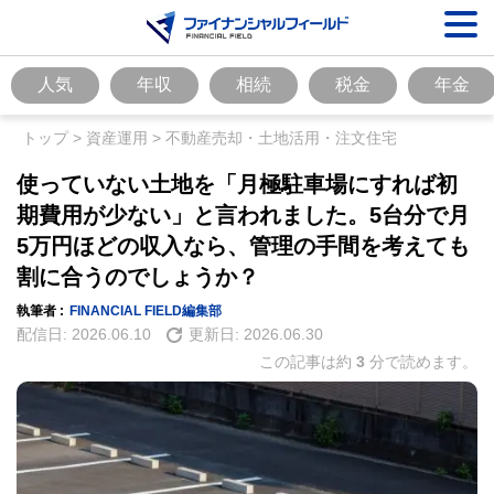
人気
年収
相続
税金
年金
トップ
>
資産運用
>
不動産売却・土地活用・注文住宅
使っていない土地を「月極駐車場にすれば初
期費用が少ない」と言われました。5台分で月
5万円ほどの収入なら、管理の手間を考えても
割に合うのでしょうか？
執筆者 :
FINANCIAL FIELD編集部
配信日:
2026.06.10
更新日:
2026.06.30
この記事は約
3
分で読めます。