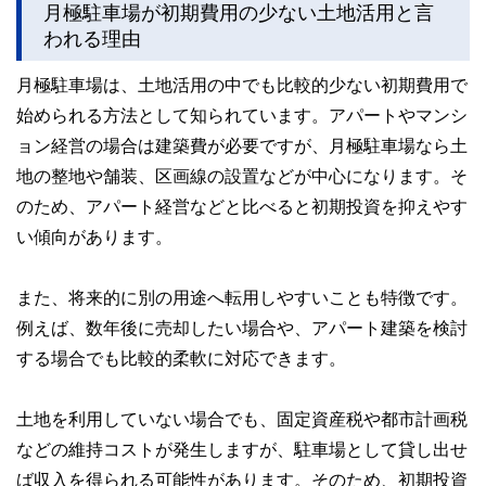
をわかりやすく発信している点です。
月極駐車場が初期費用の少ない土地活用と言
われる理由
このように編集経験豊富なメンバーと金融や経済に精通した
執筆者・監修者による執筆体制を築くことで、内容のわかり
月極駐車場は、土地活用の中でも比較的少ない初期費用で
やすさはもちろんのこと、読み応えのあるコンテンツと確か
な情報発信を実現しています。
始められる方法として知られています。アパートやマンシ
私たちは、快適でより良い生活のアイデアを提供するお金の
ョン経営の場合は建築費が必要ですが、月極駐車場なら土
コンシェルジュを目指します。
地の整地や舗装、区画線の設置などが中心になります。そ
のため、アパート経営などと比べると初期投資を抑えやす
い傾向があります。
また、将来的に別の用途へ転用しやすいことも特徴です。
例えば、数年後に売却したい場合や、アパート建築を検討
する場合でも比較的柔軟に対応できます。
土地を利用していない場合でも、固定資産税や都市計画税
などの維持コストが発生しますが、駐車場として貸し出せ
ば収入を得られる可能性があります。そのため、初期投資