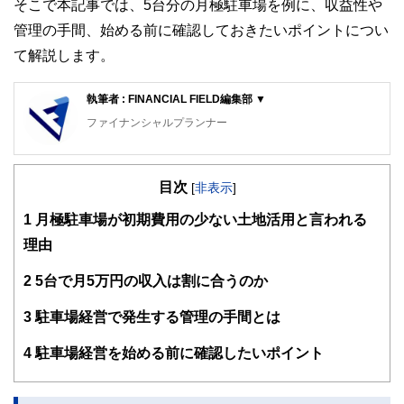
そこで本記事では、5台分の月極駐車場を例に、収益性や
管理の手間、始める前に確認しておきたいポイントについ
て解説します。
執筆者 : FINANCIAL FIELD編集部 ▼
ファイナンシャルプランナー
FinancialField編集部は、金融、経済に関する記事を、日々
の暮らしにどのような影響を与えるかという視点で、お金の
目次
知識がない方でも理解できるようわかりやすく発信していま
[
非表示
]
す。
1
月極駐車場が初期費用の少ない土地活用と言われる
編集部のメンバーは、ファイナンシャルプランナーの資格取
理由
得者を中心に「お金や暮らし」に関する書籍・雑誌の編集経
験者で構成され、企画立案から記事掲載まですべての工程に
2
5台で月5万円の収入は割に合うのか
関わることで、読者目線のコンテンツを追求しています。
FinancialFieldの特徴は、ファイナンシャルプランナー、弁
3
駐車場経営で発生する管理の手間とは
護士、税理士、宅地建物取引士、相続診断士、住宅ローンア
ドバイザー、DCプランナー、公認会計士、社会保険労務
4
駐車場経営を始める前に確認したいポイント
士、行政書士、投資アナリスト、キャリアコンサルタントな
ど150名以上の有資格者を執筆者・監修者として迎え、むず
かしく感じられる年金や税金、相続、保険、ローンなどの話