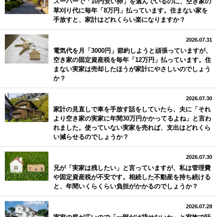
スーパーで「10円安い卵」を選んでいるのに、空き家の
草刈り代に毎年「8万円」払っています。住まない家を
手放すと、家計はどれくらい楽になりますか？
2026.07.31
電気代を月「3000円」節約しようと頑張っていますが、
空き家の固定資産税を毎年「12万円」払っています。住
まない実家は売却したほうが家計にやさしいのでしょう
か？
2026.07.30
家計の見直しで車を手放す話をしていたら、夫に「それ
より空き家の実家に年間30万円かかってるよね」と言わ
れました。使っていない実家を売れば、支出はどれくら
い減らせるのでしょうか？
2026.07.30
兄が「実家は残したい」と言っていますが、私は管理費
や固定資産税が不安です。相続した不動産を持ち続ける
と、年間いくらくらい負担がかかるのでしょうか？
2026.07.28
実家の庭が広いので「一部だけ貸せないか」と家族で話