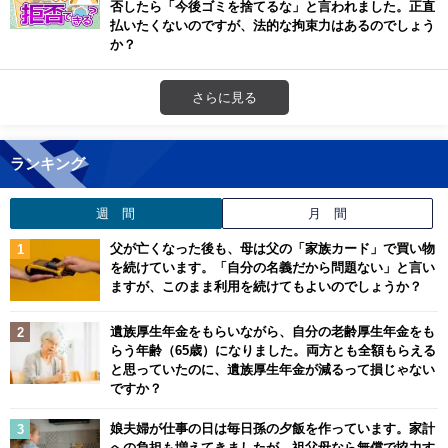
否したら「今後ゴミを捨てるな」と言われました。正直
払いたくないのですが、法的な拘束力はあるのでしょう
か？
さらに見る
ランキング
週 間
月 間
父が亡くなった後も、母は父の「家族カード」で買い物
を続けています。「自分の名義だから問題ない」と言い
ますが、このまま利用を続けてもよいのでしょうか？
遺族厚生年金をもらいながら、自分の老齢厚生年金をも
らう年齢（65歳）になりました。両方とも全額もらえる
と思っていたのに、遺族厚生年金が減るって損じゃない
ですか？
娘夫婦が仕事の日は毎日孫の夕飯を作っています。家計
への負担も増えてきましたが、祖父母なら無償で協力す