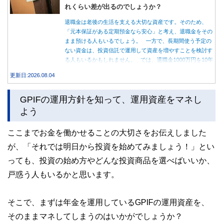
れくらい差が出るのでしょうか？
退職金は老後の生活を支える大切な資産です。そのため、
「元本保証がある定期預金なら安心」と考え、退職金をその
まま預ける人もいるでしょう。 一方で、長期間使う予定の
ない資金は、投資信託で運用して資産を増やすことを検討す
る人もいるかもしれません。 では、退職金1000万円を10年
間運用した場合、定期預金と投資信託では資産額にどれくら
更新日:2026.08.04
い差が生まれるのでしょうか。本記事では、それぞれの特徴
を紹介するとともに、10年間運用した場合の資産額をシミュ
GPIFの運用方針を知って、運用資産をマネし
レーションします。
よう
ここまでお金を働かせることの大切さをお伝えしました
が、「それでは明日から投資を始めてみましょう！」とい
っても、投資の始め方やどんな投資商品を選べばいいか、
戸惑う人もいるかと思います。
そこで、まずは年金を運用しているGPIFの運用資産を、
そのままマネしてしまうのはいかがでしょうか？