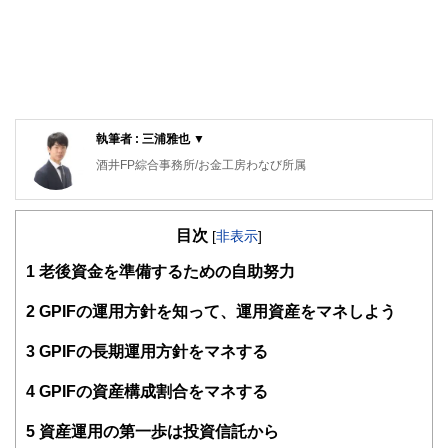
執筆者 : 三浦雅也 ▼
酒井FP綜合事務所/お金工房わなび所属
2級FP技能士、AFP（日本FP協会認定）
「お金のことをもっと身近に感じてほしい！」をモットー
目次
に、“手帳”を使った人生設計の方法や、知っててよかったお
[
非表示
]
金の話セミナーをはじめ、年間50回以上の講演を行う。
1
老後資金を準備するための自助努力
専門用語を使わないわかりやすい説明を心がけている。
http://www.fp-sakai.com
2
GPIFの運用方針を知って、運用資産をマネしよう
3
GPIFの長期運用方針をマネする
4
GPIFの資産構成割合をマネする
5
資産運用の第一歩は投資信託から