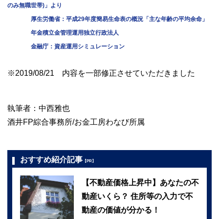
のみ無職世帯)」より
厚生労働省：平成29年度簡易生命表の概況「主な年齢の平均余命」
年金積立金管理運用独立行政法人
金融庁：資産運用シミュレーション
※2019/08/21 内容を一部修正させていただきました
執筆者：中西雅也
酒井FP綜合事務所/お金工房わなび所属
おすすめ紹介記事
【PR】
【不動産価格上昇中】あなたの不
動産いくら？ 住所等の入力で不
動産の価値が分かる！