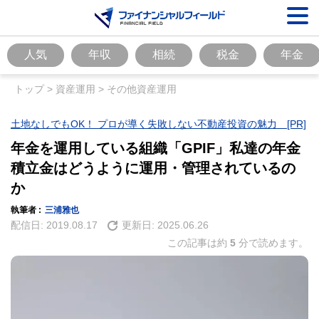
人気
年収
相続
税金
年金
トップ
>
資産運用
>
その他資産運用
土地なしでもOK！ プロが導く失敗しない不動産投資の魅力 [PR]
年金を運用している組織「GPIF」私達の年金
積立金はどうように運用・管理されているの
か
執筆者 :
三浦雅也
配信日:
2019.08.17
更新日:
2025.06.26
この記事は約
5
分で読めます。