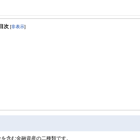
シャルプランナー・福祉住環境コーディネーター等の資格を取得。大阪府立職業訓練
ィスを設立し、事業継続中。NPO法人の事務局長として介護施設でのボランティア活動の
目次
。
[
非表示
]
金を含む金融資産の二種類です。