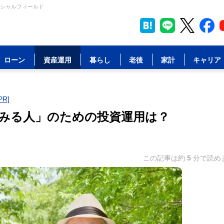
ンシャルフィールド
ローン
資産運用
暮らし
老後
家計
キャリア
R]
てみる人」のための投資運用は？
この記事は約
5
分で読め