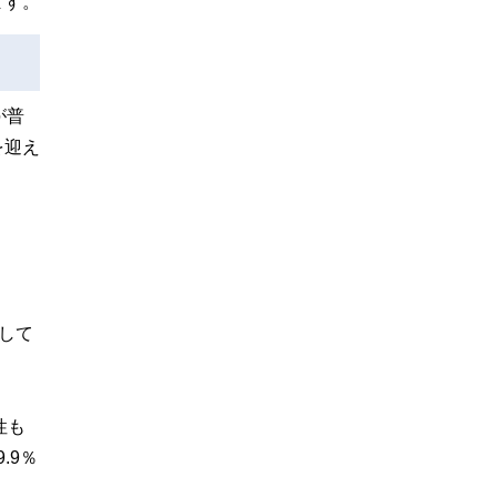
ます。
が普
を迎え
移して
性も
.9％