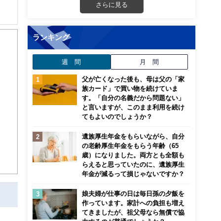
さらに見る
校で
コー
ランキング
週 間
月 間
父が亡くなった後も、母は父の「家
族カード」で買い物を続けていま
す。「自分の名義だから問題ない」
と言いますが、このまま利用を続け
てもよいのでしょうか？
遺族厚生年金をもらいながら、自分
の老齢厚生年金をもらう年齢（65
歳）になりました。両方とも全額も
らえると思っていたのに、遺族厚生
年金が減るって損じゃないですか？
娘夫婦が仕事の日は毎日孫の夕飯を
作っています。家計への負担も増え
てきましたが、祖父母なら無償で協