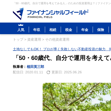
「50・60歳代、自分で運用を考えてみる人」のための投資運用は？ | ファイナ
人気
年収
相続
税金
年金
保険
トップ
>
資産運用
>
その他資産運用
土地なしでもOK！ プロが導く失敗しない不動産投資の魅力 [P
「50・60歳代、自分で運用を考え
執筆者 :
植田英三郎
配信日:
2020.01.11
更新日:
2025.06.26