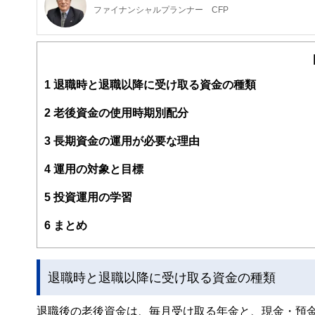
ファイナンシャルプランナー CFP
家電メーカーに３７年間勤務後、MBA・CFPファイナン
非常勤講師（2018/3まで）、2014年ウエダFPオフ
ディネートを担当。日本FP協会兵庫支部幹事として活動中
1
退職時と退職以降に受け取る資金の種類
2
老後資金の使用時期別配分
3
長期資金の運用が必要な理由
4
運用の対象と目標
5
投資運用の学習
6
まとめ
退職時と退職以降に受け取る資金の種類
退職後の老後資金は、毎月受け取る年金と、現金・預