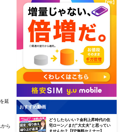
【PR】
を延
おすすめ動画
どうしたらいい？金利上昇時代の住
れから
宅ローン／まだ”大丈夫”と思ってい
ませんか？【FP無料セミナー】