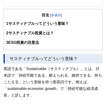
東京都出身。2008年慶應義塾大学商学部卒業後、三菱UFJメ
リルリンチPB証券株式会社に入社。
目次
[
非表示
]
富裕層向け資産運用業務に従事した後、米国ボストンにおい
て、ファイナンシャルプランナーとして活動。現在は日本東
1
サスティナブルってどういう意味？
京において、資産運用・保険・税制等、多様なテーマについ
て、金融記事の執筆活動を行っています
2
サスティナブル投資とは？
http://fp.shitanaka.com/”
3
ESG投資の注意点
サスティナブルってどういう意味？
英語である「Sustainable（サスティナブル）」とは、日
本語で「持続可能である、耐えられる、維持できる、持ち
こたえる」という意味を持つ形容詞です。例えば、
「sustainable economic growth」で「持続可能な経済成
長」と訳します。