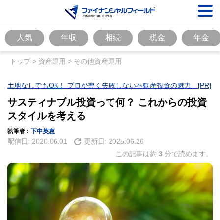
人気
年収
相続
税金
年金
トップ
>
資産運用
>
その他資産運用
土地なしでもOK！ プロが導く失敗しない不動産投資の魅力 [PR]
サスティナブル投資って何？ これからの投資
スタイルを考える
執筆者 :
下中英恵
配信日:
2020.06.01
更新日:
2025.06.26
この記事は約
3
分で読めます。