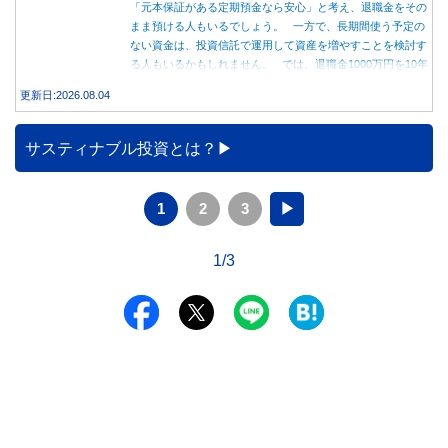
「元本保証がある定期預金なら安心」と考え、退職金をその
まま預ける人もいるでしょう。 一方で、長期間使う予定の
ない資金は、投資信託で運用して資産を増やすことを検討す
る人もいるかもしれません。 では、退職金1000万円を10年
間運用した場合、定期預金と投資信託では資産額にどれくら
更新日:2026.08.04
い差が生まれるのでしょうか。本記事では、それぞれの特徴
を紹介するとともに、10年間運用した場合の資産額をシミュ
レーションします。
サスティナブル投資とは？
1
2
3
▶
1/3