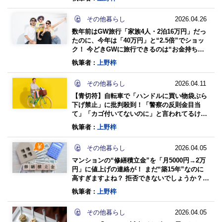
その他暮らし
2026.04.26
数年前はGW旅行「家族4人・2泊16万円」だっ
たのに、今年は「40万円」と“2.5倍”でショッ
ク！ 今どきGWに旅行できるのは“お金持ちだ
け”なんですか？ 宿泊料が「大幅値上がり」の
執筆者 :
上野梓
背景を確認
その他暮らし
2026.04.11
【青切符】自転車で「ハンドルに買い物袋ぶら
下げ禁止」に批判殺到！「警察の反則金目当
て」「カゴ付いてないのに」と言われてるけ
ど、本当に守る必要あるんですか？ 知らない人
執筆者 :
上野梓
も多い“悲惨なリスク”
その他暮らし
2026.04.05
マンションの“修繕積立金”を「月5000円→2万
円」に値上げの連絡が！ まだ“築15年”なのに
高すぎますよね？ 拒否できないでしょうか？
広さごとの「適正額の目安」も解説
執筆者 :
上野梓
その他暮らし
2026.04.05