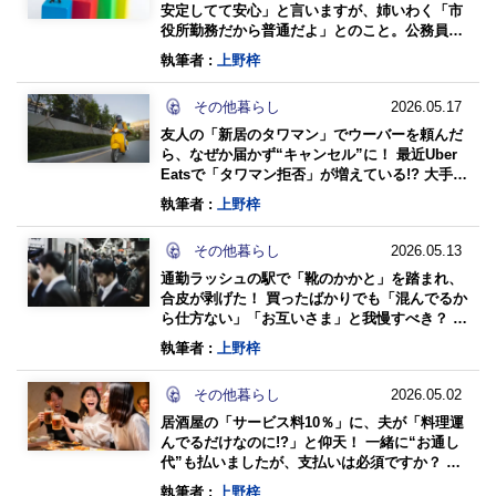
安定してて安心」と言いますが、姉いわく「市
役所勤務だから普通だよ」とのこと。公務員で
も“高年収”じゃないんですか？ 市役所職員の年
執筆者 :
上野梓
収を確認
その他暮らし
2026.05.17
友人の「新居のタワマン」でウーバーを頼んだ
ら、なぜか届かず“キャンセル”に！ 最近Uber
Eatsで「タワマン拒否」が増えている!? 大手宅
配でも深刻な課題に…“配達員に嫌われる理
執筆者 :
上野梓
由”とは
その他暮らし
2026.05.13
通勤ラッシュの駅で「靴のかかと」を踏まれ、
合皮が剥げた！ 買ったばかりでも「混んでるか
ら仕方ない」「お互いさま」と我慢すべき？ な
ぜ“踏んだ・踏まれた”が起こるのか…弁償につ
執筆者 :
上野梓
いても確認
その他暮らし
2026.05.02
居酒屋の「サービス料10％」に、夫が「料理運
んでるだけなのに!?」と仰天！ 一緒に“お通し
代”も払いましたが、支払いは必須ですか？ 何
のサービスにお金を払ってるのでしょうか？
執筆者 :
上野梓