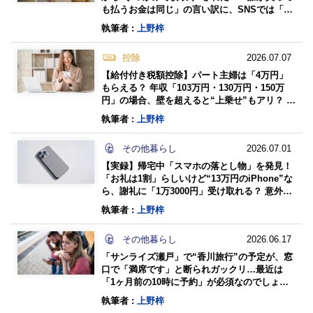
も払うお金は同じ」の言い訳に、SNSでは「万
引きより酷い」「警察呼ぶべき」の意見も…法
執筆者 :
上野梓
律で処罰されないの？
控除
2026.07.07
【給付付き税額控除】パート主婦は「4万円」
もらえる？ 年収「103万円・130万円・150万
円」の場合、壁を超えると“上乗せ”もアリ？ 年
収別の「対象・給付の考え方」を確認
執筆者 :
上野梓
その他暮らし
2026.07.01
【実録】帰宅中「スマホの落とし物」を発見！
「お礼は1割」らしいけど“13万円のiPhone”な
ら、謝礼に「1万3000円」受け取れる？ 意外と
難しい“報労金の決め方”とは
執筆者 :
上野梓
その他暮らし
2026.06.17
「サンライズ瀬戸」で“香川旅行”の予定が、窓
口で「満席です」と断られガックリ…最近は
「1ヶ月前の10時に予約」が必須なのでしょう
か？ 利用料金もあわせて解説
執筆者 :
上野梓