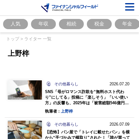
人気
年収
相続
税金
年金
トップ
>
ライター 一覧
上野梓
その他暮らし
2026.07.20
SNS「母がロマンス詐欺を“無料ホスト代わ
り”にしてる」投稿に「楽しそう」「いい使い
方」の反響も、2025年は「被害総額546億円」
…“やり取りだけでも危険”と言えるワケ
執筆者 :
上野梓
その他暮らし
2026.07.09
【恐怖】パン屋で「トレイに載せたパン」を横
から“手づかみで横取り”された！「誰が買って