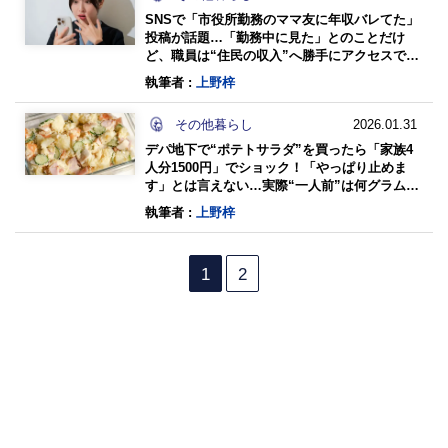
SNSで「市役所勤務のママ友に年収バレてた」
投稿が話題…「勤務中に見た」とのことだけ
ど、職員は“住民の収入”へ勝手にアクセスでき
る!? 個人情報漏洩の罰則もあわせて解説
執筆者 :
上野梓
その他暮らし
2026.01.31
デパ地下で“ポテトサラダ”を買ったら「家族4
人分1500円」でショック！「やっぱり止めま
す」とは言えない…実際“一人前”は何グラムで
すか？ 知っておきたい「重さの目安」とは
執筆者 :
上野梓
1
2