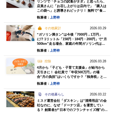
リンツで「チョコの試食がタダ」と思ったら、
店員さんに「お召し上がりは店内で」「購入は
この袋へ」と誘導されビックリ！ 無料で“食べ
るだけ”じゃダメですか？ 店頭試食の意図とは
執筆者 :
上野梓
その他家計
2026.03.29
“ガソリン満タン”は今後「7000円→1万円」
に!? 1リットル「158円・184円・200円」で“月
500km”走る場合、家庭の年間ガソリン代はい
くら増えますか？ 段階別に試算
執筆者 :
上野梓
控除
2026.03.28
4月から「子ども・子育て支援金」が給与から
天引きに！ 会社員で「年収500万円」の場
合“月の負担”はいくらですか？「独身税」と呼
ばれていますが、独身者だけ払うのでしょう
執筆者 :
上野梓
か？
その他暮らし
2026.03.22
ミスド運営会社「ダスキン」は“清掃用品”の会
社なのに、なぜ「ドーナツ店」を運営してい
る？ 創業者が“日本でのフランチャイズ権”のた