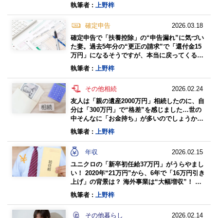
めに、巨額の投資をした「ドーナツへの想い」
執筆者 :
上野梓
とは
確定申告
2026.03.18
確定申告で「扶養控除」の“申告漏れ”に気づい
た妻。過去5年分の“更正の請求”で「還付金15
万円」になるそうですが、本当に戻ってくるの
でしょうか？ 仕組みや注意点を確認
執筆者 :
上野梓
その他相続
2026.02.24
友人は「親の遺産2000万円」相続したのに、自
分は「300万円」で“格差”を感じました…世の
中そんなに「お金持ち」が多いのでしょうか？
相続額の平均・貯蓄額を確認
執筆者 :
上野梓
年収
2026.02.15
ユニクロの「新卒初任給37万円」がうらやまし
い！ 2020年“21万円”から、6年で「16万円引き
上げ」の背景は？ 海外事業は“大幅増収”！ 高
給を実現できる理由を決算で確認
執筆者 :
上野梓
その他暮らし
2026.02.14